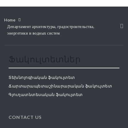
Home
Департамент архитектуры, градостроительства,
энергетики и водных систем
Ֆակուլտետներ
Տեխնոլոգիական ֆակուլտետ
Ճարտարապետաշինարարական ֆակուլտետ
Գյուղատնտեսական ֆակուլտետ
CONTACT US