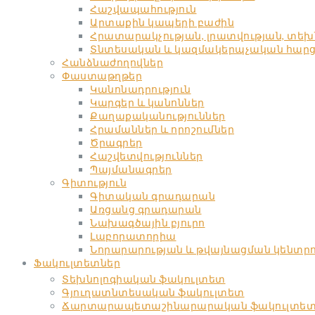
Հաշվապահություն
Արտաքին կապերի բաժին
Հրատարակչության, լրատվության, տե
Տնտեսական և կազմակերպչական հարցեր
Հանձնաժողովներ
Փաստաթղթեր
Կանոնադրություն
Կարգեր և կանոններ
Քաղաքականություններ
Հրամաններ և որոշումներ
Ծրագրեր
Հաշվետվություններ
Պայմանագրեր
Գիտություն
Գիտական գրադարան
Առցանց գրադարան
Նախագծային բյուրո
Լաբորատորիա
Նորարարության և թվայնացման կենտր
Ֆակուլտետներ
Տեխնոլոգիական ֆակուլտետ
Գյուղատնտեսական ֆակուլտետ
Ճարտարապետաշինարարական ֆակուլտե