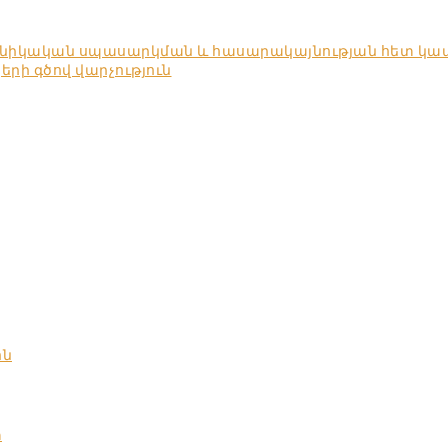
խնիկական սպասարկման և հասարակայնության հետ կա
ի գծով վարչություն
ոն
տ