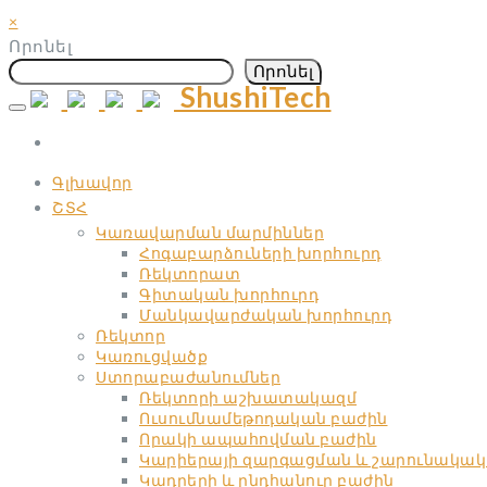
×
Որոնել
Որոնել
ShushiTech
Skip
to
content
Գլխավոր
ՇՏՀ
Կառավարման մարմիններ
Հոգաբարձուների խորհուրդ
Ռեկտորատ
Գիտական ​​խորհուրդ
Մանկավարժական ​​խորհուրդ
Ռեկտոր
Կառուցվածք
Ստորաբաժանումներ
Ռեկտորի աշխատակազմ
Ուսումնամեթոդական բաժին
Որակի ապահովման բաժին
Կարիերայի զարգացման և շարունակակ
Կադրերի և ընդհանուր բաժին