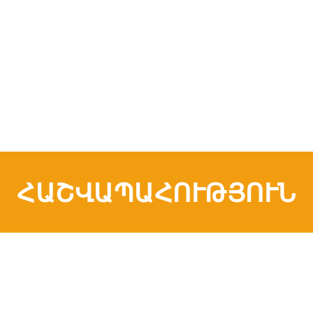
ՀԱՇՎԱՊԱՀՈՒԹՅՈՒՆ