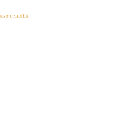
պերի բաժին