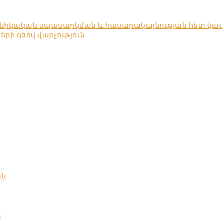
խնիկական սպասարկման և հասարակայնության հետ կա
ի գծով վարչություն
ոն
տ