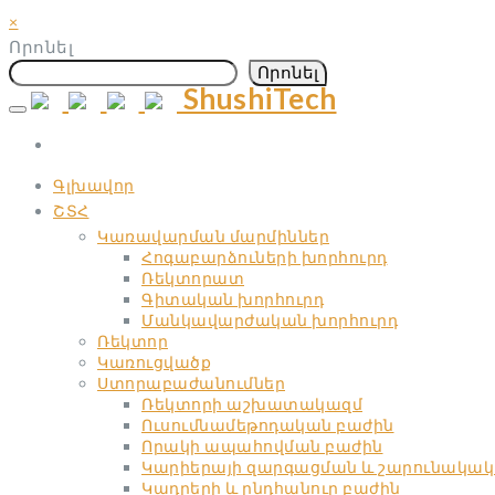
×
Որոնել
Որոնել
ShushiTech
Skip
to
content
Գլխավոր
ՇՏՀ
Կառավարման մարմիններ
Հոգաբարձուների խորհուրդ
Ռեկտորատ
Գիտական ​​խորհուրդ
Մանկավարժական ​​խորհուրդ
Ռեկտոր
Կառուցվածք
Ստորաբաժանումներ
Ռեկտորի աշխատակազմ
Ուսումնամեթոդական բաժին
Որակի ապահովման բաժին
Կարիերայի զարգացման և շարունակակ
Կադրերի և ընդհանուր բաժին