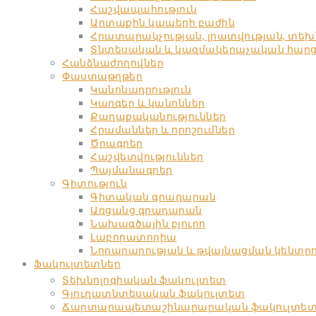
Հաշվապահություն
Արտաքին կապերի բաժին
Հրատարակչության, լրատվության, տե
Տնտեսական և կազմակերպչական հարցեր
Հանձնաժողովներ
Փաստաթղթեր
Կանոնադրություն
Կարգեր և կանոններ
Քաղաքականություններ
Հրամաններ և որոշումներ
Ծրագրեր
Հաշվետվություններ
Պայմանագրեր
Գիտություն
Գիտական գրադարան
Առցանց գրադարան
Նախագծային բյուրո
Լաբորատորիա
Նորարարության և թվայնացման կենտր
Ֆակուլտետներ
Տեխնոլոգիական ֆակուլտետ
Գյուղատնտեսական ֆակուլտետ
Ճարտարապետաշինարարական ֆակուլտե