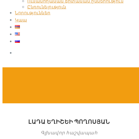
Ուսանողական գիտական ընկերություն
Ընդունելություն
Նորություններ
Կապ
ԼԱԴԱ ԵՂԻՇԵԻ ՊՈՂՈՍՅԱՆ
Գլխավոր հաշվապահ