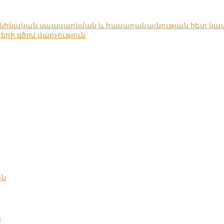
խնիկական սպասարկման և հասարակայնության հետ կա
ի գծով վարչություն
ոն
տ