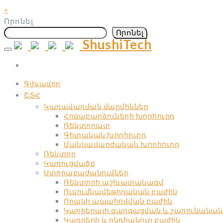
×
Որոնել
Որոնել
ShushiTech
Skip
to
content
Գլխավոր
ՇՏՀ
Կառավարման մարմիններ
Հոգաբարձուների խորհուրդ
Ռեկտորատ
Գիտական ​​խորհուրդ
Մանկավարժական ​​խորհուրդ
Ռեկտոր
Կառուցվածք
Ստորաբաժանումներ
Ռեկտորի աշխատակազմ
Ուսումնամեթոդական բաժին
Որակի ապահովման բաժին
Կարիերայի զարգացման և շարունակակ
Կադրերի և ընդհանուր բաժին