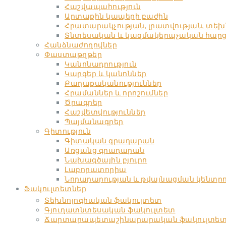
Հաշվապահություն
Արտաքին կապերի բաժին
Հրատարակչության, լրատվության, տե
Տնտեսական և կազմակերպչական հարցեր
Հանձնաժողովներ
Փաստաթղթեր
Կանոնադրություն
Կարգեր և կանոններ
Քաղաքականություններ
Հրամաններ և որոշումներ
Ծրագրեր
Հաշվետվություններ
Պայմանագրեր
Գիտություն
Գիտական գրադարան
Առցանց գրադարան
Նախագծային բյուրո
Լաբորատորիա
Նորարարության և թվայնացման կենտր
Ֆակուլտետներ
Տեխնոլոգիական ֆակուլտետ
Գյուղատնտեսական ֆակուլտետ
Ճարտարապետաշինարարական ֆակուլտե