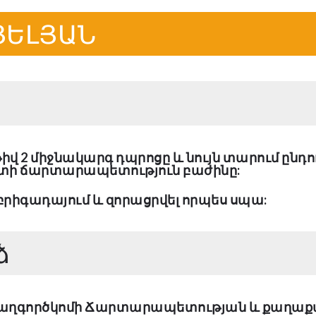
ՅԵԼՅԱՆ
վ 2 միջնակարգ դպրոցը և նույն տարում ընդո
 ճարտարապետություն բաժինը:
 բրիգադայում և զորացրվել որպես սպա:
ձ
աղգործկոմի Ճարտարապետության և քաղաքաշ