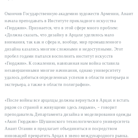
Окончив Государственную академию художеств Армении, Анаит
начала преподавать в Институте прикладного искусства
«Гюрджян». Признается, что в этой сфере много проблем:
«Должна сказать, что дизайну в Арцахе уделялось мало
внимания, так как и сфера и, вообще, мир промышленного
дизайна казались многим сложными и недоступными. Этот
пробел годами пытался восполнить институт искусств
«Гюрджян». К сожалению, навязанная нам война оставила
незавершенными многие начинания, однако университету
удалось добиться определенных успехов в области интерьера и
экстерьера, а также в области полиграфии».
«После войны все арцахцы должны вернуться в Арцах и встать
рядом со страной и живущими здесь людьми», – говорит
преподаватель Департамента дизайна и моделирования одежды
«Акоп Гюрджян» Шушинского технологического университета
Анаит Оганян и предлагает объединиться и посредством
инноваций превратить Арцах в звено международного рынка.