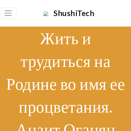
×
ShushiTech
Որոնել
Жить и
Որոն
трудиться на
Родине во имя ее
процветания.
Анаит Оганян