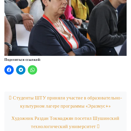
Поделиться ссылкой:
Post navigation
Студенты ШТУ приняли участие в образовательно-
культурном лагере программы «Эразмус+»
Художник Раздан Токмаджян посетил Шушинский
технологический университет