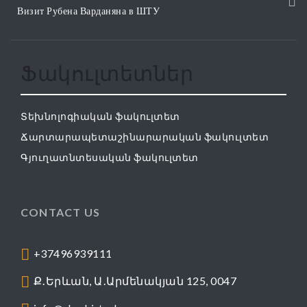
Визит Рубена Варданяна в ШТУ
Ֆակուլտետներ
Տեխնոլոգիական ֆակուլտետ
Ճարտարապետաշինարարական ֆակուլտետ
Գյուղատնտեսական ֆակուլտետ
CONTACT US
+37496939111
Ք․Երևան, Ա․Արմենակյան 125, 0047