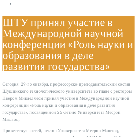
ШТУ принял участие в
Международной научной
конференции «Роль науки и
образования в деле
развития государства»
Сегодня, 29-го октября, профессорско-преподавательский состав
Шушинского технологического университета во главе с ректором
Нвером Микаеляном принял участие в Международной научной
конференции «Роль науки и образования в деле развития
государства», посвященной 25-летию Университета Месроп
Маштоц.
Приветствуя гостей, ректор Университета Месроп Маштоц,