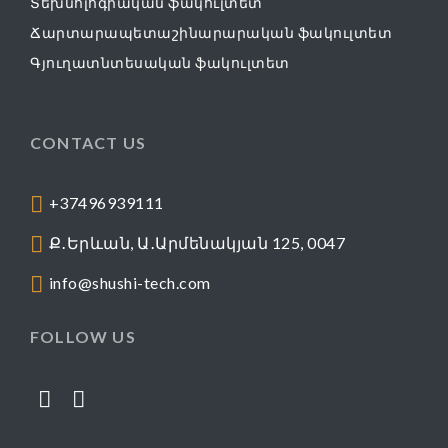
Տեխնոլոգիական ֆակուլտետ
Ճարտարապետաշինարարական ֆակուլտետ
Գյուղատնտեսական ֆակուլտետ
CONTACT US
+37496939111
Ք․Երևան, Ա․Արմենակյան 125, 0047
info@shushi-tech.com
FOLLOW US