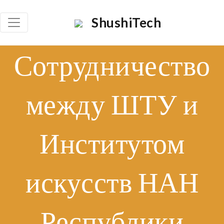
×
ShushiTech
Որոնել
Сотрудничество
Որոն
между ШТУ и
Институтом
искусств НАН
Республики