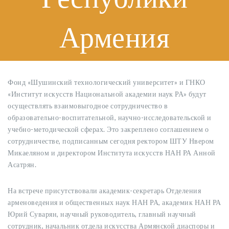
Армения
Фонд «Шушинский технологический университет» и ГНКО
«Институт искусств Национальной академии наук РА» будут
осуществлять взаимовыгодное сотрудничество в
образовательно-воспитательной, научно-исследовательской и
учебно-методической сферах. Это закреплено соглашением о
сотрудничестве, подписанным сегодня ректором ШТУ Нвером
Микаеляном и директором Института искусств НАН РА Анной
Асатрян.
На встрече присутствовали академик-секретарь Отделения
арменоведения и общественных наук НАН РА, академик НАН РА
Юрий Суварян, научный руководитель, главный научный
сотрудник, начальник отдела искусства Армянской диаспоры и