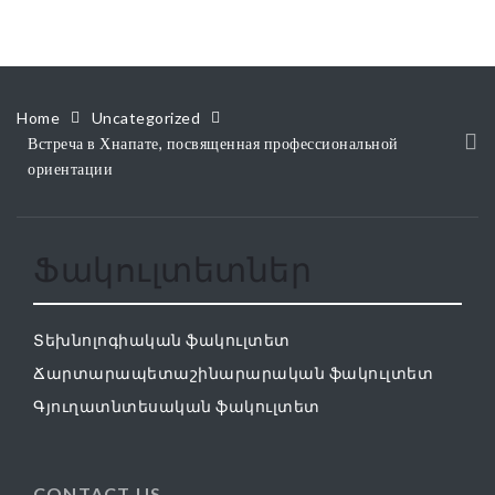
Home
Uncategorized
Встреча в Хнапате, посвященная профессиональной
ориентации
Ֆակուլտետներ
Տեխնոլոգիական ֆակուլտետ
Ճարտարապետաշինարարական ֆակուլտետ
Գյուղատնտեսական ֆակուլտետ
CONTACT US