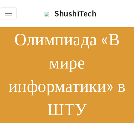
×
ShushiTech
Որոնել
Олимпиада «В
Որոն
мире
информатики» в
ШТУ