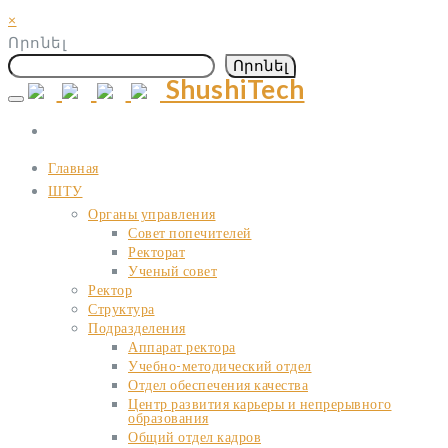
×
Որոնել
Որոնել
ShushiTech
Skip
to
content
Главная
ШТУ
Органы управления
Совет попечителей
Ректорат
Ученый совет
Ректор
Структура
Подразделения
Аппарат ректора
Учебно-методический отдел
Отдел обеспечения качества
Центр развития карьеры и непрерывного
образования
Общий отдел кадров