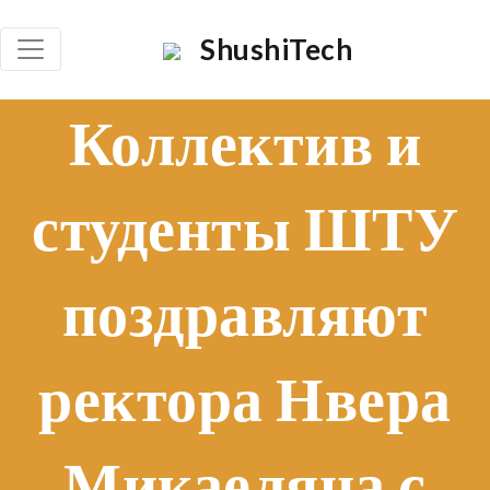
×
ShushiTech
Որոնել
Коллектив и
Որոն
студенты ШТУ
поздравляют
ректора Нвера
Микаеляна с