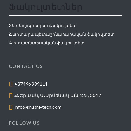
Ֆակուլտետներ
Տեխնոլոգիական ֆակուլտետ
Ճարտարապետաշինարարական ֆակուլտետ
Գյուղատնտեսական ֆակուլտետ
CONTACT US
+37496939111
Ք․Երևան, Ա․Արմենակյան 125, 0047
info@shushi-tech.com
FOLLOW US