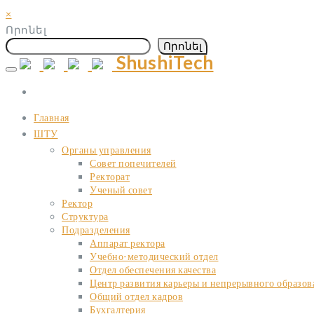
×
Որոնել
Որոնել
ShushiTech
Skip
to
content
Главная
ШТУ
Органы управления
Совет попечителей
Ректорат
Ученый совет
Ректор
Структура
Подразделения
Аппарат ректора
Учебно-методический отдел
Отдел обеспечения качества
Центр развития карьеры и непрерывного образов
Общий отдел кадров
Бухгалтерия