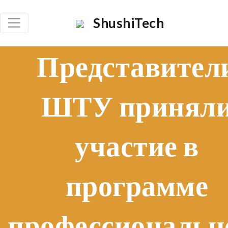
ShushiTech
Представител
ШТУ принял
участие в
программе
профессиональн