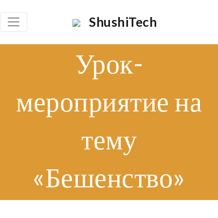
×
ShushiTech
Որոնել
Урок-
Որոն
мероприятие на
тему
«Бешенство»