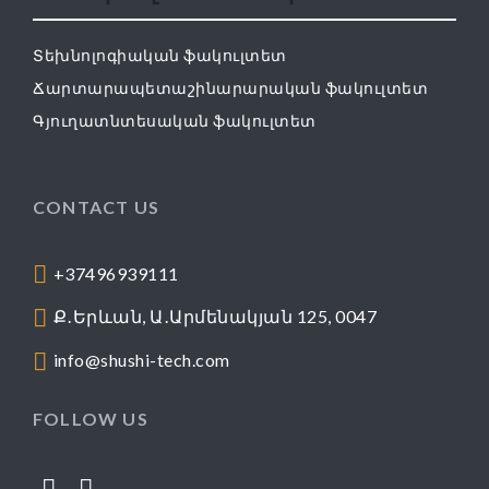
Տեխնոլոգիական ֆակուլտետ
Ճարտարապետաշինարարական ֆակուլտետ
Գյուղատնտեսական ֆակուլտետ
CONTACT US
+37496939111
Ք․Երևան, Ա․Արմենակյան 125, 0047
info@shushi-tech.com
FOLLOW US