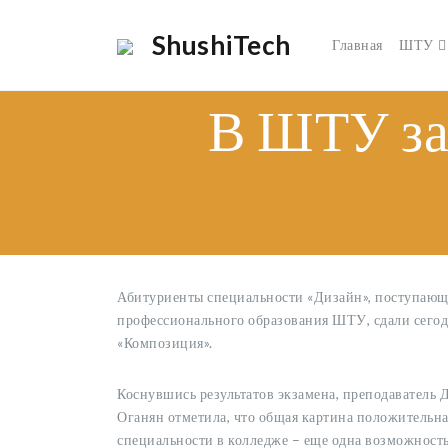
ShushiTech
Главная
ШТУ
В ШТУ за
Абитуриенты специальности «Дизайн», поступающи
профессионального образования ШТУ, сдали сегод
«Композиция».
Коснувшись результатов экзамена, преподавател
Оганян отметила, что общая картина положительна
специальности в колледже – еще одна возможность