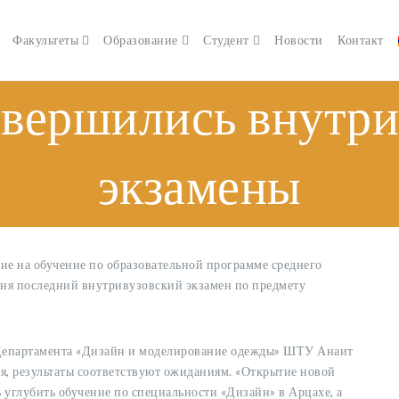
Факультеты
Образование
Студент
Новости
Контакт
вершились внутри
экзамены
е на обучение по образовательной программе среднего
ня последний внутривузовский экзамен по предмету
ь Департамента «Дизайн и моделирование одежды» ШТУ Анаит
я, результаты соответствуют ожиданиям. «Открытие новой
 углубить обучение по специальности «Дизайн» в Арцахе, а