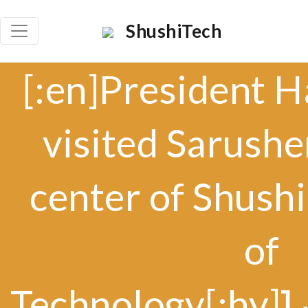
ShushiTech
[:en]President 
visited Sarushe
center of Shushi
of
Technology[:h