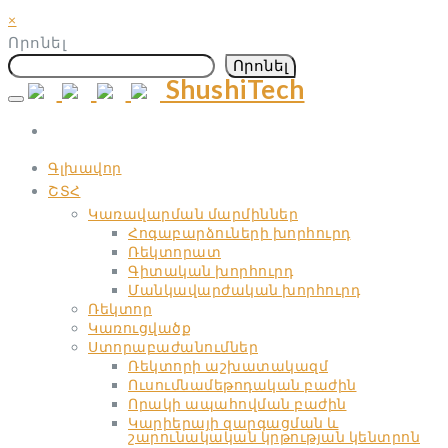
×
Որոնել
Որոնել
ShushiTech
Skip
to
content
Գլխավոր
ՇՏՀ
Կառավարման մարմիններ
Հոգաբարձուների խորհուրդ
Ռեկտորատ
Գիտական ​​խորհուրդ
Մանկավարժական ​​խորհուրդ
Ռեկտոր
Կառուցվածք
Ստորաբաժանումներ
Ռեկտորի աշխատակազմ
Ուսումնամեթոդական բաժին
Որակի ապահովման բաժին
Կարիերայի զարգացման և
շարունակական կրթության կենտրոն