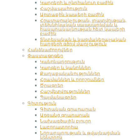
Կադրերի և ընդհանուր բաժին
Հաշվապահություն
Արտաքին կապերի բաժին
Հրատարակչության, լրատվության,
տեխնիկական սպասարկման և
հասարակայնության հետ կապերի
բաժին
Տնտեսական և կազմակերպչական
հարցերի գծով վարչություն
Հանձնաժողովներ
Փաստաթղթեր
Կանոնադրություն
Կարգեր և կանոններ
Քաղաքականություններ
Հրամաններ և որոշումներ
Ծրագրեր
Հաշվետվություններ
Պայմանագրեր
Գիտություն
Գիտական գրադարան
Առցանց գրադարան
Նախագծային բյուրո
Լաբորատորիա
Նորարարության և թվայնացման
կենտրոն