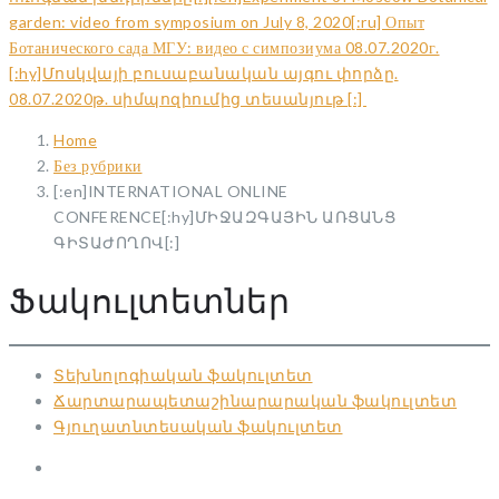
garden: video from symposium on July 8, 2020[:ru] Опыт
Ботанического сада МГУ: видео с симпозиума 08.07.2020г.
[:hy]Մոսկվայի բուսաբանական այգու փորձը.
08.07.2020թ. սիմպոզիումից տեսանյութ [:]
Home
Без рубрики
[:en]INTERNATIONAL ONLINE
CONFERENCE[:hy]ՄԻՋԱԶԳԱՅԻՆ ԱՌՑԱՆՑ
ԳԻՏԱԺՈՂՈՎ[:]
Ֆակուլտետներ
Տեխնոլոգիական ֆակուլտետ
Ճարտարապետաշինարարական ֆակուլտետ
Գյուղատնտեսական ֆակուլտետ