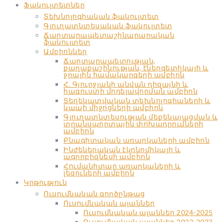
Ֆակուլտետներ
Տեխնոլոգիական ֆակուլտետ
Գյուղատնտեսական ֆակուլտետ
Ճարտարապետաշինարարական
ֆակուլտետ
Ամբիոններ
Ճարտարապետության,
քաղաքաշինության, էներգետիկայի և
ջրային համակարգերի ամբիոն
Հ. Գյուրջյանի անվան դիզայնի և
հագուստի մոդելավորման ամբիոն
Տեղեկատվական տեխնոլոգիաների և
կապի միջոցների ամբիոն
Գյուղատնտեսության մեքենայացման և
տրանսպորտային փոխադրումների
ամբիոն
Բնագիտական առարկաների ամբիոն
Ինժեներական էկոնոմիկայի և
ագրոբիզնեսի ամբիոն
Հումանիտար առարկաների և
լեզուների ամբիոն
Կրթություն
Ուսումնական գործընթաց
Ուսումնական պլաններ
Ուսումնական պլաններ 2024-2025
Ուսումնական պլաններ 2022-2023