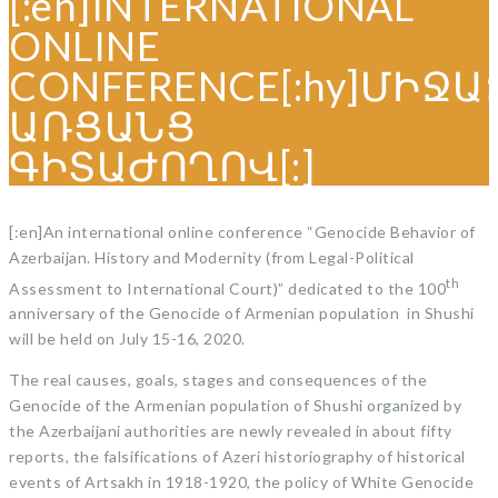
[:en]INTERNATIONAL
ONLINE
CONFERENCE[:hy]ՄԻՋ
ԱՌՑԱՆՑ
ԳԻՏԱԺՈՂՈՎ[:]
[:en]An international online conference “Genocide Behavior of
Azerbaijan. History and Modernity (from Legal-Political
th
Assessment to International Court)” dedicated to the 100
anniversary of the Genocide of Armenian population in Shushi
will be held on July 15-16, 2020.
The real causes, goals, stages and consequences of the
Genocide of the Armenian population of Shushi organized by
the Azerbaijani authorities are newly revealed in about fifty
reports, the falsifications of Azeri historiography of historical
events of Artsakh in 1918-1920, the policy of White Genocide