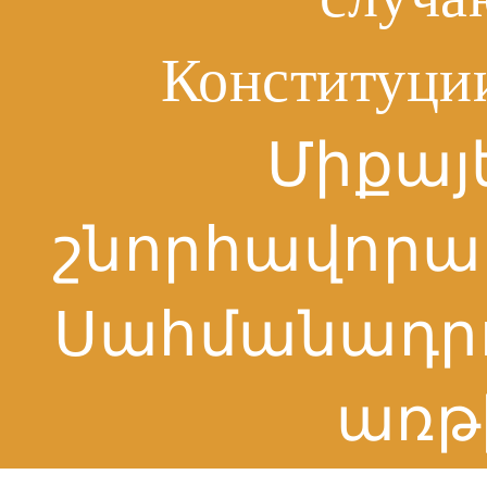
Конституци
Միքայ
շնորհավորա
Սահմանադրո
առթի