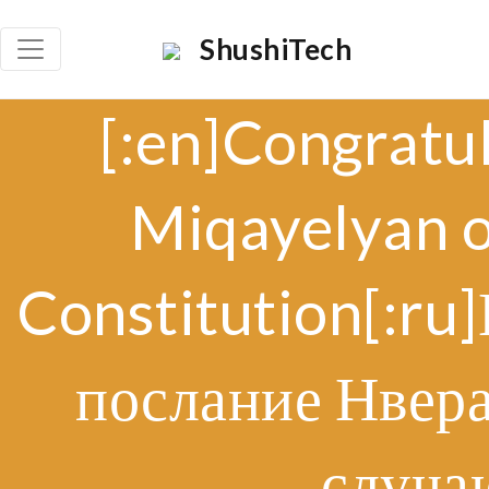
ShushiTech
[:en]Congratu
Miqayelyan o
Constitution[:ru
послание Нвер
случа