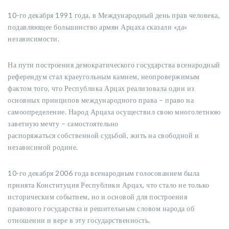
10-го декабря 1991 года, в Международный день прав человека,
подавляющее большинство армян Арцаха сказали «да»
независимости.
На пути построения демократического государства всенародный
референдум стал краеугольным камнем, неопровержимым
фактом того, что Республика Арцах реализовала один из
основных принципов международного права – право на
самоопределение. Народ Арцаха осуществил свою многолетнюю
заветную мечту – самостоятельно
распоряжаться собственной судьбой, жить на свободной и
независимой родине.
10-го декабря 2006 года всенародным голосованием была
принята Конституция Республики Арцах, что стало не только
историческим событием, но и основой для построения
правового государства и решительным словом народа об
отношении и вере в эту государственность.