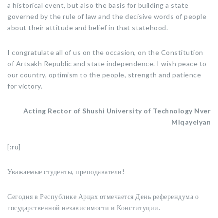
a historical event, but also the basis for building a state
governed by the rule of law and the decisive words of people
about their attitude and belief in that statehood.
I congratulate all of us on the occasion, on the Constitution
of Artsakh Republic and state independence. I wish peace to
our country, optimism to the people, strength and patience
for victory.
Acting Rector of Shushi University of Technology Nver
Miqayelyan
[:ru]
Уважаемые студенты, преподаватели!
Сегодня в Республике Арцах отмечается День референдума о
государственной независимости и Конституции.