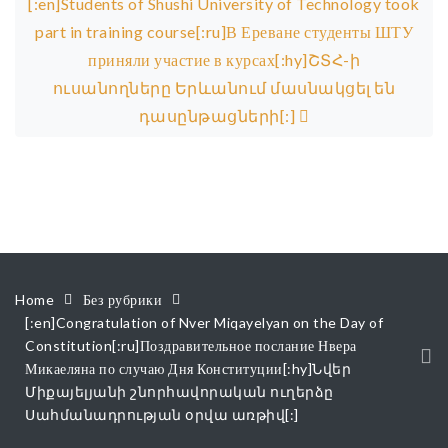
[:en]Students of Shushi University of Technology took
part in training course[:ru]В Ереване студенты ШТУ
приняли участие в курсах[:hy]ՇՏՀ-ի
ուսանողները Երևանում մասնակցել են
դասընթացների[:]
Home
Без рубрики
[:en]Congratulation of Nver Miqayelyan on the Day of
Constitution[:ru]Поздравительное послание Нвера
Микаеляна по случаю Дня Конституции[:hy]Նվեր
Միքայելյանի շնորհավորական ուղերձը
Սահմանադրության օրվա առթիվ[:]