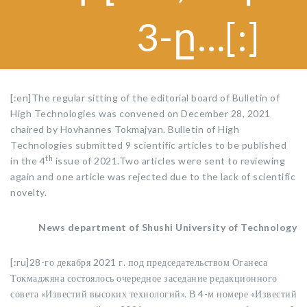
3-ը…[:]
[:en]The regular sitting of the editorial board of Bulletin of
High Technologies was convened on December 28, 2021
chaired by Hovhannes Tokmajyan. Bulletin of High
Technologies submitted 9 scientific articles to be published
th
in the 4
issue of 2021.Two articles were sent to reviewing
again and one article was rejected due to the lack of scientific
novelty.
News department of Shushi University of Technology
[:ru]28-го декабря 2021 г. под председательством Оганеса
Токмаджяна состоялось очередное заседание редакционного
совета «Известий высоких технологий». В 4-м номере «Известий