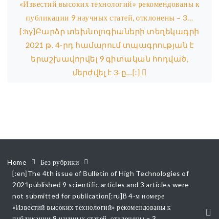
«Известий высоких технологий» рекомендованы к
публикации 9 научных статей, отклонены – 3…
[:hy]Բարձր տեխնոլոգիաների տեղեկագրի
2021 թ. 4-րդ համարում տպագրության է
երաշխավորվել 9 գիտական հոդված,
մերժվել է 3-ը…[:]
Home
Без рубрики
[:en]The 4th issue of Bulletin of High Technologies of
2021published 9 scientific articles and 3 articles were
not submitted for publication[:ru]В 4-м номере
«Известий высоких технологий» рекомендованы к
публикации 9 научных статей, отклонены – 3…