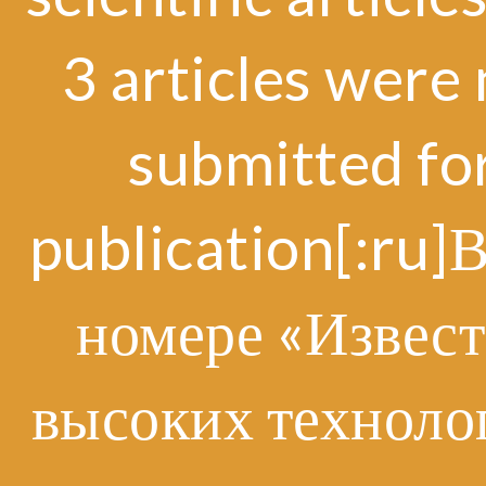
3 articles were 
submitted fo
publication[:ru]
номере «Извес
высоких техноло