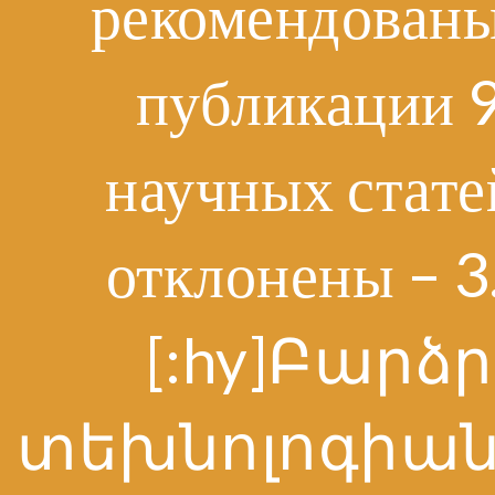
рекомендованы
публикации 
научных стате
отклонены – 
[:hy]Բարձր
տեխնոլոգիան