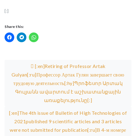
[:]
Share this:
Post navigation
[:en]Retiring of Professor Artak
Gulyan[:ru]Профессор Артак Гулян завершает свою
трудовую деятельность[:hy]Պրոֆեսոր Արտակ
Գուլյանն ավարտում է աշխատանքային
առաքելությունը[:]
[:en]The 4th issue of Bulletin of High Technologies of
2021published 9 scientific articles and 3 articles
were not submitted for publication[:ru]В 4-м номере