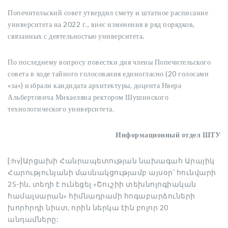
Попечительский совет утвердил смету и штатное расписание
университета на 2022 г., внес изменения в ряд порядков,
связанных с деятельностью университета.
По последнему вопросу повестки дня члены Попечительского
совета в ходе тайного голосования единогласно (20 голосами
«за») избрали кандидата архитектуры, доцента Нвера
Альбертовича Микаеляна ректором Шушинского
технологического университета.
Информационный отдел ШТУ
[:hy]Արցախի Հանրապետության նախագահ Արայիկ
Հարությունյանի մասնակցությամբ այսօր՝ հունվարի
25-ին, տեղի է ունեցել «Շուշիի տեխնոլոգիական
համալսարան» հիմնադրամի հոգաբարձուների
խորհրդի նիստ, որին ներկա էին բոլոր 20
անդամները: