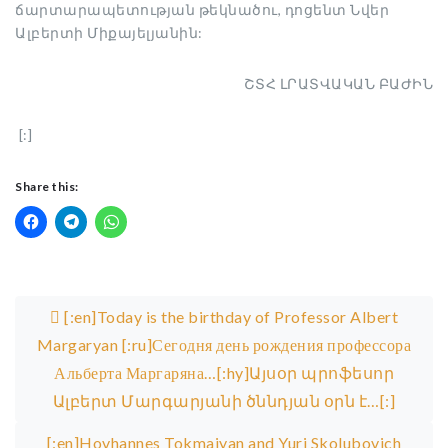
ճարտարապետության թեկնածու, դոցենտ Նվեր
Ալբերտի Միքայելյանին:
ՇՏՀ ԼՐԱՏՎԱԿԱՆ ԲԱԺԻՆ
[:]
Share this:
Post navigation
[:en]Today is the birthday of Professor Albert
Margaryan [:ru]Сегодня день рождения профессора
Альберта Маргаряна…[:hy]Այսօր պրոֆեսոր
Ալբերտ Մարգարյանի ծննդյան օրն է…[:]
[:en]Hovhannes Tokmajyan and Yuri Skolubovich