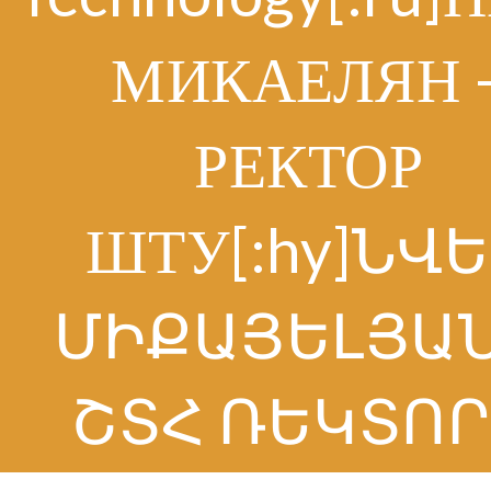
МИКАЕЛЯН 
РЕКТОР
ШТУ[:hy]ՆՎ
ՄԻՔԱՅԵԼՅԱՆ
ՇՏՀ ՌԵԿՏՈՐ[