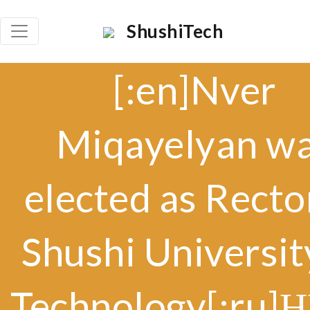
ShushiTech
[:en]Nver
Miqayelyan w
elected as Recto
Shushi Universit
Technology[:ru]