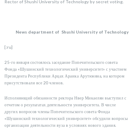
Rector of Shushi University of Technology by secret voting.
News department of Shushi University of Technology
[:ru]
25-го января состоялось заседание Попечительского совета
Фонда «Шушинский технологический университет» с участием
Президента Республики Арцах Араика Арутюняна, на котором
присутствовали все 20 членов.
Исполняющий обязанности ректора Нвер Микаелян выступил с
отчетом о результатах деятельности университета. В числе
других вопросов члены Попечительского совета Фонда
«Шушинский технологический университет» обсудили вопросы
организации деятельности вуза в условиях нового здания.