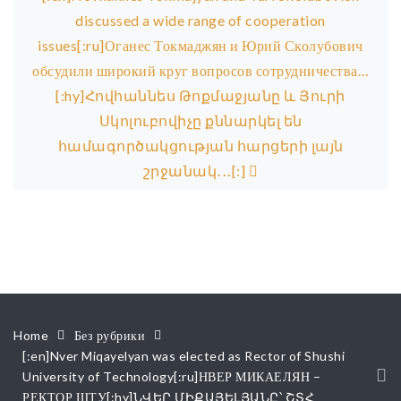
discussed a wide range of cooperation
issues[:ru]Оганес Токмаджян и Юрий Сколубович
обсудили широкий круг вопросов сотрудничества…
[:hy]Հովհաննես Թոքմաջյանը և Յուրի
Սկոլուբովիչը քննարկել են
համագործակցության հարցերի լայն
շրջանակ․․․[:]
Home
Без рубрики
[:en]Nver Miqayelyan was elected as Rector of Shushi
University of Technology[:ru]НВЕР МИКАЕЛЯН –
РЕКТОР ШТУ[:hy]ՆՎԵՐ ՄԻՔԱՅԵԼՅԱՆԸ՝ ՇՏՀ