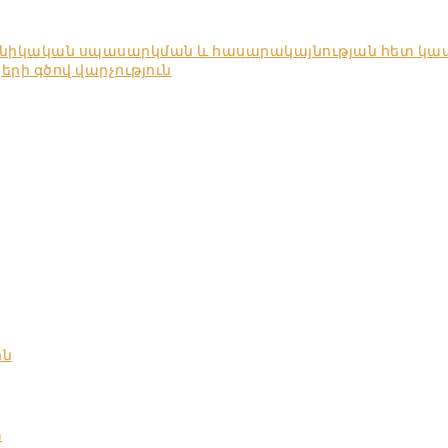
խնիկական սպասարկման և հասարակայնության հետ կա
ի գծով վարչություն
ոն
տ