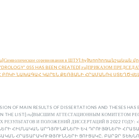
ogy[:ru]Символические соревнования в ШТУ[:hy]Խորհրդանշական մ
YDROLOGY” 055 HAS BEEN CREATED[:ru]ПРИКАЗОМ ПРЕДСЕДА
y]ՀՀ ԲՈԿԻ ՆԱԽԱԳԱՀ ԿԱՐԵՆ ՔԵՌՅԱՆԻ ՀՐԱՄԱՆՈՎ ՍՏԵՂԾՎԵ
MISSION OF MAIN RESULTS OF DISSERTATIONS AND THESES HA
ED IN THE LIST[:ru]ВЫСШИМ АТТЕСТАЦИОННЫМ КОМИТЕТОМ
РЕЗУЛЬТАТОВ И ПОЛОЖЕНИЙ ДИССЕРТАЦИЙ В 2022 ГОДУ: 
ՒՆՆԵՐԻ ՀԻՄՆԱԿԱՆ ԱՐԴՅՈՒՆՔՆԵՐԻ ԵՎ ԴՐՈՒՅԹՆԵՐԻ ՀՐԱ
ՏԱԿԱՆ ՀՐԱՏԱՐԱԿՈՒԹՅՈՒՆՆԵՐԻ ՑՈՒՑԱԿԸ․ ԲԱՐՁՐ ՏԵԽՆՈԼ