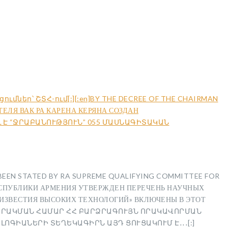
րցումներ՝ ՇՏՀ-ում[:]
[:en]BY THE DECREE OF THE CHAIRMAN
ТЕЛЯ ВАК РА КАРЕНА КЕРЯНА СОЗДАН
Լ Է “ՋՐԱԲԱՆՈՒԹՅՈՒՆ” 055 ՄԱՍՆԱԳԻՏԱԿԱՆ
S BEEN STATED BY RA SUPREME QUALIFYING COMMITTEE FOR
 РЕСПУБЛИКИ АРМЕНИЯ УТВЕРЖДЕН ПЕРЕЧЕНЬ НАУЧНЫХ
«ИЗВЕСТИЯ ВЫСОКИХ ТЕХНОЛОГИЙ» ВКЛЮЧЕНЫ В ЭТОТ
ՏԱՐԱԿՄԱՆ ՀԱՄԱՐ ՀՀ ԲԱՐՁՐԱԳՈՒՅՆ ՈՐԱԿԱՎՈՐՄԱՆ
ՈԳԻԱՆԵՐԻ ՏԵՂԵԿԱԳԻՐՆ ԱՅԴ ՑՈՒՑԱԿՈՒՄ Է․․․[:]