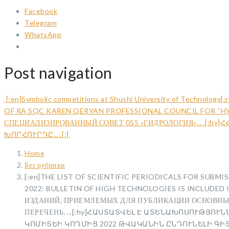
Facebook
Telegram
WhatsApp
Post navigation
[:en]Symbolic competitions at Shushi University of Technol
OF RA SQC KAREN QERYAN PROFESSIONAL COUNCIL FOR “H
СПЕЦИАЛИЗИРОВАННЫЙ СОВЕТ 055 «ГИДРОЛОГИЯ»․․․[:h
ԽՈՐՀՈՒՐԴԸ․․․[:]
Home
Без рубрики
[:en]THE LIST OF SCIENTIFIC PERIODICALS FOR SUB
2022: BULLETIN OF HIGH TECHNOLOGIES IS INCLUD
ИЗДАНИЙ, ПРИЕМЛЕМЫХ ДЛЯ ПУБЛИКАЦИИ ОСНОВНЫХ 
ПЕРЕЧЕНЬ․․․[:hy]ՀԱՍՏԱՏՎԵԼ Է ԱՏԵՆԱԽՈՍՈՒԹՅՈ
ԿՈՄԻՏԵԻ ԿՈՂՄԻՑ 2022 ԹՎԱԿԱՆԻՆ ԸՆԴՈՒՆԵԼԻ ԳԻ