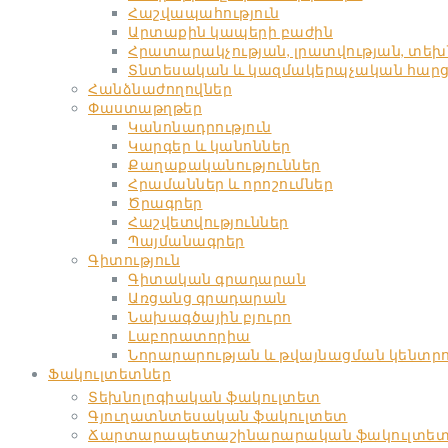
Հաշվապահություն
Արտաքին կապերի բաժին
Հրատարակչության, լրատվության, տե
Տնտեսական և կազմակերպչական հարցեր
Հանձնաժողովներ
Փաստաթղթեր
Կանոնադրություն
Կարգեր և կանոններ
Քաղաքականություններ
Հրամաններ և որոշումներ
Ծրագրեր
Հաշվետվություններ
Պայմանագրեր
Գիտություն
Գիտական գրադարան
Առցանց գրադարան
Նախագծային բյուրո
Լաբորատորիա
Նորարարության և թվայնացման կենտր
Ֆակուլտետներ
Տեխնոլոգիական ֆակուլտետ
Գյուղատնտեսական ֆակուլտետ
Ճարտարապետաշինարարական ֆակուլտե