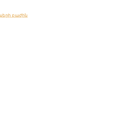
պերի բաժին