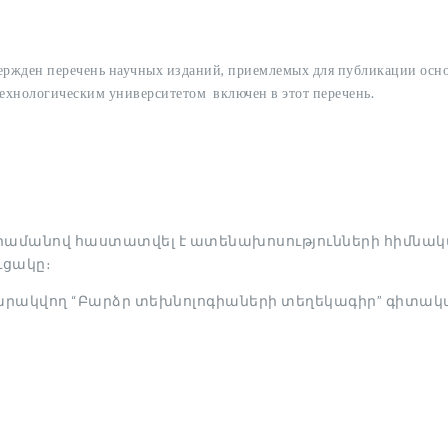
вержден перечень научных изданий, приемлемых для публикации осн
хнологическим университетом включен в этот перечень.
․ հրամանով հաստատվել է ատենախոսությունների հիմնա
ւցակը։
ակվող “Բարձր տեխնոլոգիաների տեղեկագիր” գիտական