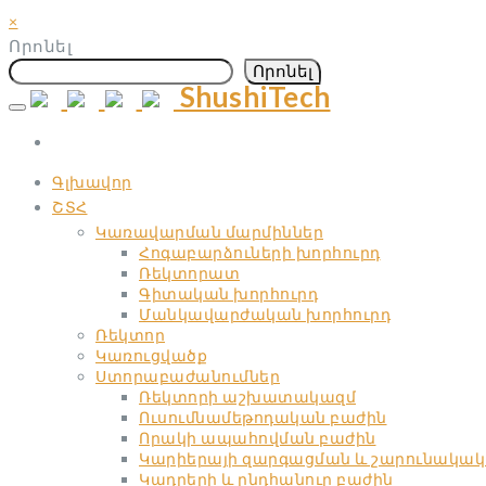
×
Որոնել
Որոնել
ShushiTech
Skip
to
content
Գլխավոր
ՇՏՀ
Կառավարման մարմիններ
Հոգաբարձուների խորհուրդ
Ռեկտորատ
Գիտական ​​խորհուրդ
Մանկավարժական ​​խորհուրդ
Ռեկտոր
Կառուցվածք
Ստորաբաժանումներ
Ռեկտորի աշխատակազմ
Ուսումնամեթոդական բաժին
Որակի ապահովման բաժին
Կարիերայի զարգացման և շարունակակ
Կադրերի և ընդհանուր բաժին