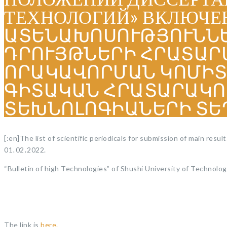
ТЕХНОЛОГИЙ» ВКЛЮЧЕНЫ
ԱՏԵՆԱԽՈՍՈՒԹՅՈՒՆՆԵ
ԴՐՈՒՅԹՆԵՐԻ ՀՐԱՏԱՐ
ՈՐԱԿԱՎՈՐՄԱՆ ԿՈՄԻՏԵ
ԳԻՏԱԿԱՆ ՀՐԱՏԱՐԱԿՈ
ՏԵԽՆՈԼՈԳԻԱՆԵՐԻ ՏԵՂԵ
[:en]The list of scientific periodicals for submission of main r
01․02․2022.
“Bulletin of high Technologies” of Shushi University of Technology 
The link is
here.