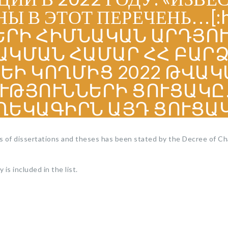
 В ЭТОТ ПЕРЕЧЕНЬ․․․[:
ՐԻ ՀԻՄՆԱԿԱՆ ԱՐԴՅՈՒ
ԱԿՄԱՆ ՀԱՄԱՐ ՀՀ ԲԱՐ
Ի ԿՈՂՄԻՑ 2022 ԹՎԱԿ
ՒԹՅՈՒՆՆԵՐԻ ՑՈՒՑԱԿԸ․
ԿԱԳԻՐՆ ԱՅԴ ՑՈՒՑԱԿՈՒ
esults of dissertations and theses has been stated by the Decree o
is included in the list.