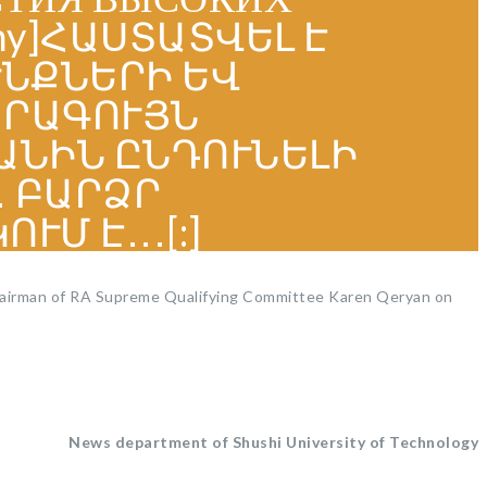
hy]ՀԱՍՏԱՏՎԵԼ Է
ՆՔՆԵՐԻ ԵՎ
ՁՐԱԳՈՒՅՆ
ԱՆԻՆ ԸՆԴՈՒՆԵԼԻ
 ԲԱՐՁՐ
Մ Է․․․[:]
f Chairman of RA Supreme Qualifying Committee Karen Qeryan on
News department of Shushi University of Technology