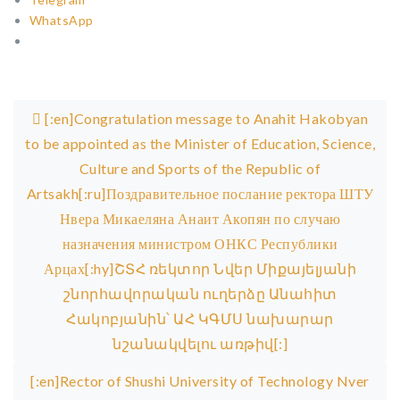
WhatsApp
Post navigation
[:en]Congratulation message to Anahit Hakobyan
to be appointed as the Minister of Education, Science,
Culture and Sports of the Republic of
Artsakh[:ru]Поздравительное послание ректора ШТУ
Нвера Микаеляна Анаит Акопян по случаю
назначения министром ОНКС Республики
Арцах[:hy]ՇՏՀ ռեկտոր Նվեր Միքայելյանի
շնորհավորական ուղերձը Անահիտ
Հակոբյանին՝ ԱՀ ԿԳՄՍ նախարար
նշանակվելու առթիվ[:]
[:en]Rector of Shushi University of Technology Nver