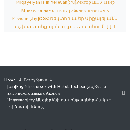
Miqayelyan is in Yerevan[:ru]Ректор ШТУ Нвер
Микаелян находится с рабочим визитом в
Ереване[:hy]ՇՏՀ ռեկտոր Նվեր Միքայելյանն
աշխատանքային այցով Երևանում է[:]
Home
Без рубрики
[:en]English courses with Hakob Ipchean[:ru]Курсы
английского языка с Акопом
Ипджяном[:hy]Անգլերենի դասընթացներ Հակոբ
Իփճեանի հետ[:]