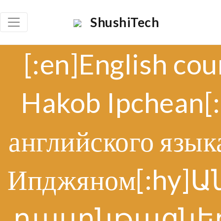
ShushiTech
[:en]English cou
Hakob Ipchean[
английского язык
Ипджяном[:hy]
դասընթացնե