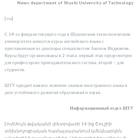
News department of Shushi University of Technology
[:ru]
С 14-го февраля текущего года в Шушинском технологическом
университете начнутся курсы английского языка с
приглашенным из диаспоры специалистом Акопом Ипджяном.
Курсы будут организованы в 2 этапа: первый этап предусмотрен
для профессорско-преподавательского состава, второй – для
студентов.
ШТУ придает важное значение знанию иностранного языка в
деле устойчивого развития образования и науки.
Информационный отдел ШТУ
[:hy]Սույն թվականի փետրվարի 14-ից Շուշիի
տեխնոլոգիական համալսարանում կմեկնարկեն
անգլերենի դասընթացներ, Սփյուռքից հրավիրված