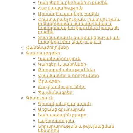
Կադրերի և ընդհանուր բաժին
Հաշվապահություն
Արտաքին կապերի բաժին
Հրատարակչության, լրատվության,
տեխնիկական սպասարկման և
հասարակայնության հետ կապերի
բաժին
Տնտեսական և կազմակերպչական
հարցերի գծով վարչություն
Հանձնաժողովներ
Փաստաթղթեր
Կանոնադրություն
Կարգեր և կանոններ
Քաղաքականություններ
Հրամաններ և որոշումներ
Ծրագրեր
Հաշվետվություններ
Պայմանագրեր
Գիտություն
Գիտական գրադարան
Առցանց գրադարան
Նախագծային բյուրո
Լաբորատորիա
Նորարարության և թվայնացման
կենտրոն