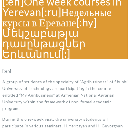
[:en]One week courses in
Yerevan[:ru]Недельные
курсы в Ереване[:hy]
Մեկշաբաթյա
դասընթացներ
Երևանում[:]
[:en]
A group of students of the specialty of “Agribusiness” of Shushi
University of Technology are participating in the course
entitled “My Agribusiness” at Armenian National Agrarian
University within the framework of non-formal academic
program.
During the one-week visit, the university students will
participate in various seminars. H. Yeritsyan and H. Gevorgyan