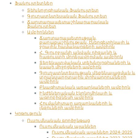
Ֆակուլտետներ
Տեխնոլոգիական ֆակուլտետ
Գյուղատնտեսական ֆակուլտետ
Ճարտարապետաշինարարական
ֆակուլտետ
Ամբիոններ
Ճարտարապետության,
քաղաքաշինության, էներգետիկայի և
ջրային համակարգերի ամբիոն
Հ. Գյուրջյանի անվան դիզայնի և
հագուստի մոդելավորման ամբիոն
Տեղեկատվական տեխնոլոգիաների և
կապի միջոցների ամբիոն
Գյուղատնտեսության մեքենայացման և
տրանսպորտային փոխադրումների
ամբիոն
Բնագիտական առարկաների ամբիոն
Ինժեներական էկոնոմիկայի և
ագրոբիզնեսի ամբիոն
Հումանիտար առարկաների և
լեզուների ամբիոն
Կրթություն
Ուսումնական գործընթաց
Ուսումնական պլաններ
Ուսումնական պլաններ 2024-2025
Ուսումնական պլաններ 2022-2023