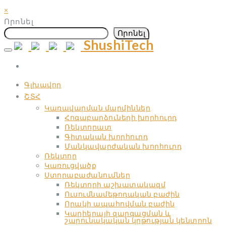
×
Որոնել
Որոնել
ShushiTech
Skip
to
content
Գլխավոր
ՇՏՀ
Կառավարման մարմիններ
Հոգաբարձուների խորհուրդ
Ռեկտորատ
Գիտական ​​խորհուրդ
Մանկավարժական ​​խորհուրդ
Ռեկտոր
Կառուցվածք
Ստորաբաժանումներ
Ռեկտորի աշխատակազմ
Ուսումնամեթոդական բաժին
Որակի ապահովման բաժին
Կարիերայի զարգացման և
շարունակական կրթության կենտրոն