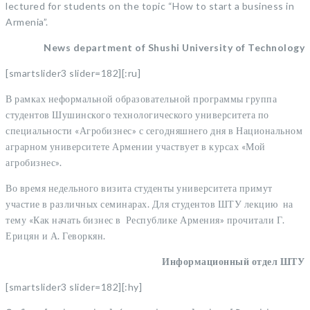
lectured for students on the topic “How to start a business in
Armenia”.
News department of Shushi University of Technology
[smartslider3 slider=182][:ru]
В рамках неформальной образовательной программы группа
студентов Шушинского технологического университета по
специальности «Агробизнес» с сегодняшнего дня в Национальном
аграрном университете Армении участвует в курсах «Мой
агробизнес».
Во время недельного визита студенты университета примут
участие в различных семинарах. Для студентов ШТУ лекцию на
тему «Как начать бизнес в Республике Армения» прочитали Г.
Ерицян и А. Геворкян.
Информационный отдел ШТУ
[smartslider3 slider=182][:hy]