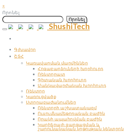
×
Որոնել
Որոնել
ShushiTech
Skip
to
content
Գլխավոր
ՇՏՀ
Կառավարման մարմիններ
Հոգաբարձուների խորհուրդ
Ռեկտորատ
Գիտական ​​խորհուրդ
Մանկավարժական ​​խորհուրդ
Ռեկտոր
Կառուցվածք
Ստորաբաժանումներ
Ռեկտորի աշխատակազմ
Ուսումնամեթոդական բաժին
Որակի ապահովման բաժին
Կարիերայի զարգացման և
շարունակական կրթության կենտրոն