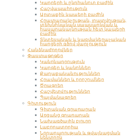
Կադրերի և ընդհանուր բաժին
Հաշվապահություն
Արտաքին կապերի բաժին
Հրատարակչության, լրատվության,
տեխնիկական սպասարկման և
հասարակայնության հետ կապերի
բաժին
Տնտեսական և կազմակերպչական
հարցերի գծով վարչություն
Հանձնաժողովներ
Փաստաթղթեր
Կանոնադրություն
Կարգեր և կանոններ
Քաղաքականություններ
Հրամաններ և որոշումներ
Ծրագրեր
Հաշվետվություններ
Պայմանագրեր
Գիտություն
Գիտական գրադարան
Առցանց գրադարան
Նախագծային բյուրո
Լաբորատորիա
Նորարարության և թվայնացման
կենտրոն