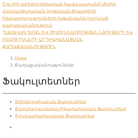
Շուշիի տեխնոլոգիական համալսարանի միջին
մասնագիտական կրթական ծրագրերի
հետազոտությունների խթանմանն ուղղված
քաղաքականություն
ԴԱՍԱՎԱՆԴՄԱՆ ԵՎ ՈՒՍՈՒՄՆԱՌՈՒԹՅԱՆ ՆՅՈՒԹԵՐԻ ԵՎ
ՌԵՍՈՒՐՍՆԵՐԻ ԱՐԴԻԱԿԱՆԱՑՄԱՆ
ՔԱՂԱՔԱԿԱՆՈՒԹՅՈՒՆ
Home
Քաղաքականություններ
Ֆակուլտետներ
Տեխնոլոգիական ֆակուլտետ
Ճարտարապետաշինարարական ֆակուլտետ
Գյուղատնտեսական ֆակուլտետ