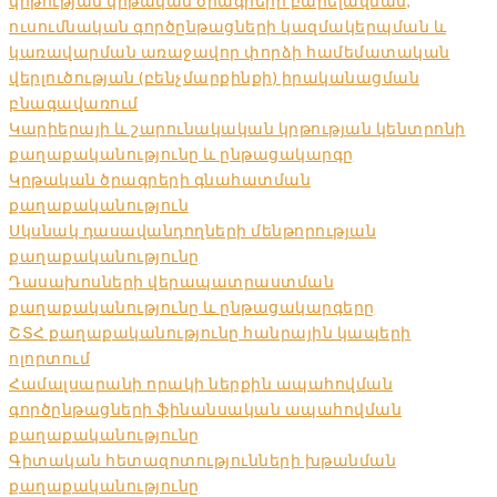
կրթության կրթական ծրագրերի բարելավման,
ուսումնական գործընթացների կազմակերպման և
կառավարման առաջավոր փորձի համեմատական
վերլուծության (բենչմարքինքի) իրականացման
բնագավառում
Կարիերայի և շարունակական կրթության կենտրոնի
քաղաքականությունը և ընթացակարգը
Կրթական ծրագրերի գնահատման
քաղաքականություն
Սկսնակ դասավանդողների մենթորության
քաղաքականությունը
Դասախոսների վերապատրաստման
քաղաքականությունը և ընթացակարգերը
ՇՏՀ քաղաքականությունը հանրային կապերի
ոլորտում
Համալսարանի որակի ներքին ապահովման
գործընթացների ֆինանսական ապահովման
քաղաքականությունը
Գիտական հետազոտությունների խթանման
քաղաքականությունը