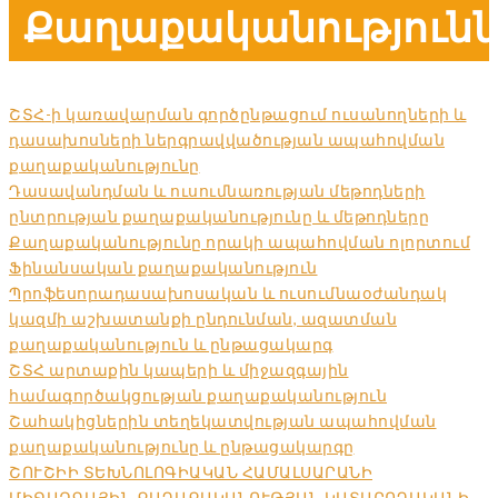
Քաղաքականությունն
ՇՏՀ-ի կառավարման գործընթացում ուսանողների և
դասախոսների ներգրավվածության ապահովման
քաղաքականությունը
Դասավանդման և ուսումնառության մեթոդների
ընտրության քաղաքականությունը և մեթոդները
Քաղաքականությունը որակի ապահովման ոլորտում
Ֆինանսական քաղաքականություն
Պրոֆեսորադասախոսական և ուսումնաօժանդակ
կազմի աշխատանքի ընդունման, ազատման
քաղաքականություն և ընթացակարգ
ՇՏՀ արտաքին կապերի և միջազգային
համագործակցության քաղաքականություն
Շահակիցներին տեղեկատվության ապահովման
քաղաքականությունը և ընթացակարգը
ՇՈՒՇԻԻ ՏԵԽՆՈԼՈԳԻԱԿԱՆ ՀԱՄԱԼՍԱՐԱՆԻ
ՄԻՋԱԶԳԱՅԻՆ ՔԱՂԱՔԱԿԱՆՈՒԹՅԱՆ ԿԱՏԱՐՈՂԱԿԱՆԻ