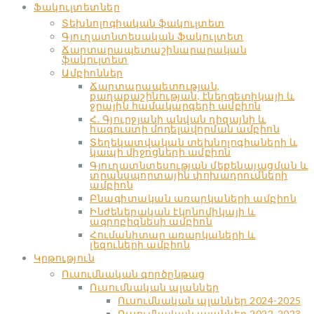
Ֆակուլտետներ
Տեխնոլոգիական ֆակուլտետ
Գյուղատնտեսական ֆակուլտետ
Ճարտարապետաշինարարական
ֆակուլտետ
Ամբիոններ
Ճարտարապետության,
քաղաքաշինության, էներգետիկայի և
ջրային համակարգերի ամբիոն
Հ. Գյուրջյանի անվան դիզայնի և
հագուստի մոդելավորման ամբիոն
Տեղեկատվական տեխնոլոգիաների և
կապի միջոցների ամբիոն
Գյուղատնտեսության մեքենայացման և
տրանսպորտային փոխադրումների
ամբիոն
Բնագիտական առարկաների ամբիոն
Ինժեներական էկոնոմիկայի և
ագրոբիզնեսի ամբիոն
Հումանիտար առարկաների և
լեզուների ամբիոն
Կրթություն
Ուսումնական գործընթաց
Ուսումնական պլաններ
Ուսումնական պլաններ 2024-2025
Ուսումնական պլաններ 2022-2023