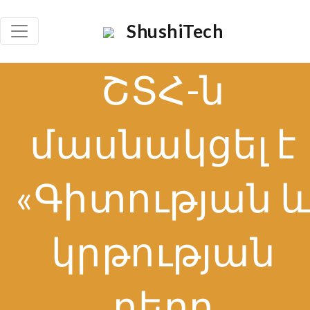
×
ShushiTech
Որոնե
ՇՏՀ-ն
Ո
մասնակցել է
«Գիտության 
կրթության
դերը