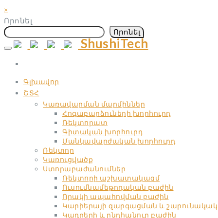
×
Որոնել
Որոնել
ShushiTech
Skip
to
content
Գլխավոր
ՇՏՀ
Կառավարման մարմիններ
Հոգաբարձուների խորհուրդ
Ռեկտորատ
Գիտական ​​խորհուրդ
Մանկավարժական ​​խորհուրդ
Ռեկտոր
Կառուցվածք
Ստորաբաժանումներ
Ռեկտորի աշխատակազմ
Ուսումնամեթոդական բաժին
Որակի ապահովման բաժին
Կարիերայի զարգացման և շարունակակ
Կադրերի և ընդհանուր բաժին