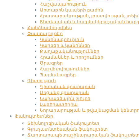
Հաշվապահություն
Արտաքին կապերի բաժին
Հրատարակչության, լրատվության, տե
Տնտեսական և կազմակերպչական հարցեր
Հանձնաժողովներ
Փաստաթղթեր
Կանոնադրություն
Կարգեր և կանոններ
Քաղաքականություններ
Հրամաններ և որոշումներ
Ծրագրեր
Հաշվետվություններ
Պայմանագրեր
Գիտություն
Գիտական գրադարան
Առցանց գրադարան
Նախագծային բյուրո
Լաբորատորիա
Նորարարության և թվայնացման կենտր
Ֆակուլտետներ
Տեխնոլոգիական ֆակուլտետ
Գյուղատնտեսական ֆակուլտետ
Ճարտարապետաշինարարական ֆակուլտե