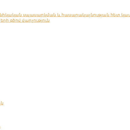
խնիկական սպասարկման և հասարակայնության հետ կա
ի գծով վարչություն
ոն
տ