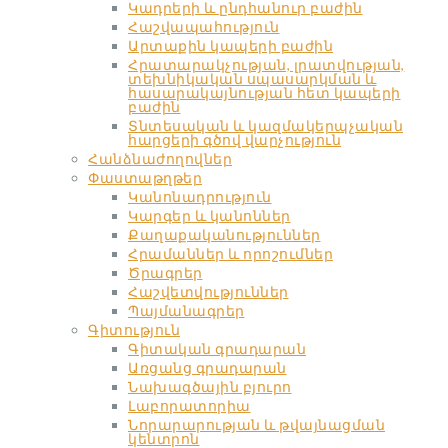
Կադրերի և ընդհանուր բաժին
Հաշվապահություն
Արտաքին կապերի բաժին
Հրատարակչության, լրատվության,
տեխնիկական սպասարկման և
հասարակայնության հետ կապերի
բաժին
Տնտեսական և կազմակերպչական
հարցերի գծով վարչություն
Հանձնաժողովներ
Փաստաթղթեր
Կանոնադրություն
Կարգեր և կանոններ
Քաղաքականություններ
Հրամաններ և որոշումներ
Ծրագրեր
Հաշվետվություններ
Պայմանագրեր
Գիտություն
Գիտական գրադարան
Առցանց գրադարան
Նախագծային բյուրո
Լաբորատորիա
Նորարարության և թվայնացման
կենտրոն