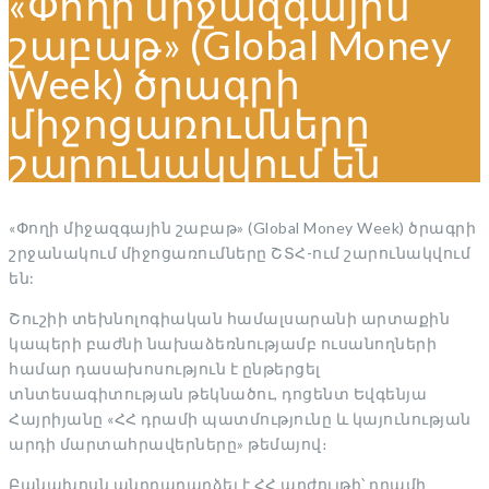
«Փողի միջազգային
շաբաթ» (Global Money
Week) ծրագրի
միջոցառումները
շարունակվում են
«Փողի միջազգային շաբաթ» (Global Money Week) ծրագրի
շրջանակում միջոցառումները ՇՏՀ-ում շարունակվում
են:
Շուշիի տեխնոլոգիական համալսարանի արտաքին
կապերի բաժնի նախաձեռնությամբ ուսանողների
համար դասախոսություն է ընթերցել
տնտեսագիտության թեկնածու, դոցենտ Եվգենյա
Հայրիյանը «ՀՀ դրամի պատմությունը և կայունության
արդի մարտահրավերները» թեմայով։
Բանախոսն անդրադարձել է ՀՀ արժույթի՝ դրամի