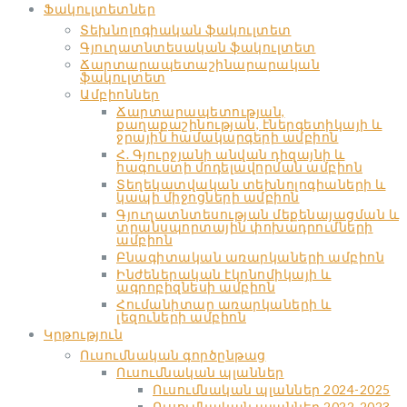
Ֆակուլտետներ
Տեխնոլոգիական ֆակուլտետ
Գյուղատնտեսական ֆակուլտետ
Ճարտարապետաշինարարական
ֆակուլտետ
Ամբիոններ
Ճարտարապետության,
քաղաքաշինության, էներգետիկայի և
ջրային համակարգերի ամբիոն
Հ. Գյուրջյանի անվան դիզայնի և
հագուստի մոդելավորման ամբիոն
Տեղեկատվական տեխնոլոգիաների և
կապի միջոցների ամբիոն
Գյուղատնտեսության մեքենայացման և
տրանսպորտային փոխադրումների
ամբիոն
Բնագիտական առարկաների ամբիոն
Ինժեներական էկոնոմիկայի և
ագրոբիզնեսի ամբիոն
Հումանիտար առարկաների և
լեզուների ամբիոն
Կրթություն
Ուսումնական գործընթաց
Ուսումնական պլաններ
Ուսումնական պլաններ 2024-2025
Ուսումնական պլաններ 2022-2023