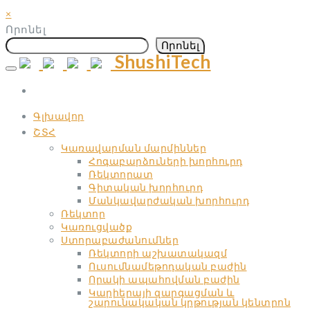
×
Որոնել
Որոնել
ShushiTech
Skip
to
content
Գլխավոր
ՇՏՀ
Կառավարման մարմիններ
Հոգաբարձուների խորհուրդ
Ռեկտորատ
Գիտական ​​խորհուրդ
Մանկավարժական ​​խորհուրդ
Ռեկտոր
Կառուցվածք
Ստորաբաժանումներ
Ռեկտորի աշխատակազմ
Ուսումնամեթոդական բաժին
Որակի ապահովման բաժին
Կարիերայի զարգացման և
շարունակական կրթության կենտրոն