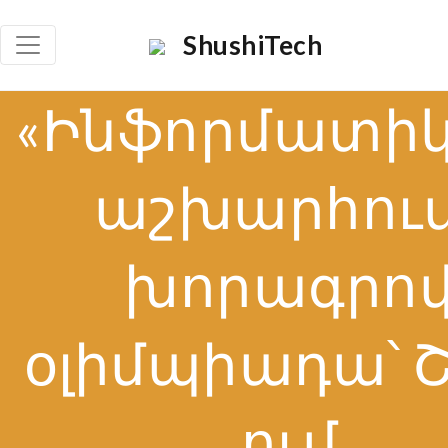
ShushiTech
«Ինֆորմատիկ
աշխարհում
խորագրո
օլիմպիադա՝ 
ում