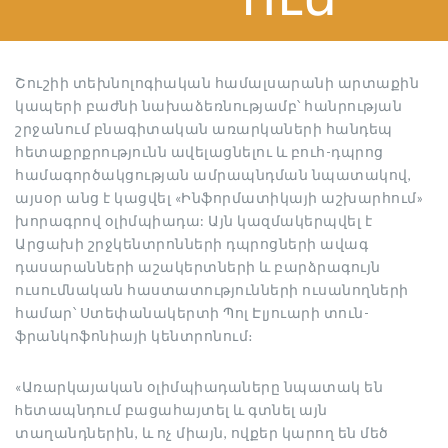
Շուշիի տեխնոլոգիական համալսարանի արտաքին
կապերի բաժնի նախաձեռնությամբ՝ հանրության
շրջանում բնագիտական առարկաների հանդեպ
հետաքրքրությունն ավելացնելու և բուհ-դպրոց
համագործակցության ամրապնդման նպատակով,
այսօր անց է կացվել «Ինֆորմատիկայի աշխարհում»
խորագրով օլիմպիադա: Այն կազմակերպվել է
Արցախի շրջկենտրոնների դպրոցների ավագ
դասարանների աշակերտների և բարձրագույն
ուսումնական հաստատությունների ուսանողների
համար՝ Ստեփանակերտի Պոլ Էլյուարի տուն-
ֆրանկոֆոնիայի կենտրոնում։
«Առարկայական օլիմպիադաները նպատակ են
hետապնդում բացահայտել և գտնել այն
տաղանդներին, և ոչ միայն, ովքեր կարող են մեծ