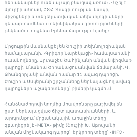
հեռանկարներ ունենալ այդ բնագավառում»․- նշել է
ժյուրիի անդամ, ՇՏՀ բնագիտության, կապի,
միջոցների և տեղեկատվական տեխնոլոգիաների
դեպարտամենտի տեխնիկական գիտությունների
թեկնածու, դոցենտ Իրենա Հարությունյանը։
Մրցույթին մասնակցել են Շուշիի տեխնոլոգիական
համալսարանի, «Գրիգոր Նարեկացի» համալսարանի
ուսանողները, Արտաշես Շահինյանի անվան ֆիզմաթ
դպրոցի, Անանիա Շիրակացու անվան ճեմարանի, Վ․
Ջհանգիրյանի անվան համար 11 ավագ դպրոցի,
Շուշիի և Ասկերանի շրջանները ներկայացնող ավագ
դպրոցների աշակերտները՝ թիմերի կազմում։
Հանձնաժողովի կողմից միավորները բաշխվել են
ըստ ներկայացված ճիշտ պատասխանների, և
արդյունքում մրցանակային առաջին տեղը
զբաղեցրել է «META» թիմը (Շուշիի Խ․ Աբովյանի
անվան միջնակարգ դպրոց), երկրորդ տեղը՝ «INFO»