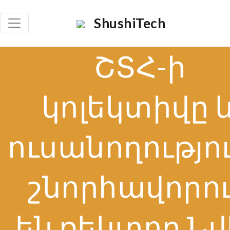
ShushiTech
ՇՏՀ-ի
կոլեկտիվը 
ուսանողությո
շնորհավորո
են ռեկտոր Նվ