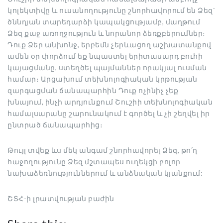
կոլեկտիվը և ուսանողությունը շնորհավորում են Ձեզ`
ծննդյան տարեդարձի կապակցությամբ, մաղթում
Ձեզ քաջ առողջություն և նորանոր ձեռքբերումներ։
Դուք Ձեր անխոնջ, երբեմն չերևացող աշխատանքով
ամեն օր փորձում եք նպաստել երիտասարդ բուհի
կայացմանը, ստեղծել պայմաններ որակյալ ուսման
համար։ Արցախում տեխնոլոգիական կրթության
զարգացման ճանապարհին Դուք ոչինիչ չեք
խնայում, ինչի արդյունքում Շուշիի տեխնոլոգիական
համալսարանը շարունակում է գործել և չի շեղվել իր
ընտրած ճանապարհից։
Թույլ տվեք ևս մեկ անգամ շնորհավորել Ձեզ, թո՛ղ
հաջողությունը Ձեզ մշտապես ուղեկցի բոլոր
նախաձեռնություններում և անձնական կյանքում:
ՇՏՀ-ի լրատվության բաժին