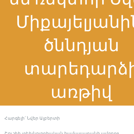
Միքայելյանի
ծննդյան
տարեդարձ
առթիվ
Հարգելի՛ Նվեր Ալբերտի
Շուշիի տեխնոլոգիական համալսարանի ամբողջ