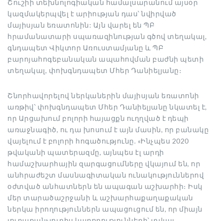
Շուշիի տեխնոլոգիական համալսարանում այսօր
կազմակերպվել է արիության դաս՝ նվիրված
մայիսյան եռատոնին: Այն վարել են ՊԲ
հրամանատարի սպառազինության գծով տեղակալ,
գնդապետ Վիկտոր Առուստամյանը և ՊԲ
բարոյահոգեբանական ապահովման բաժնի պետի
տեղակալ, փոխգնդապետ Մհեր Դանիելյանը։
Շնորհավորելով ներկաներին մայիսյան եռատոնի
առթիվ՝ փոխգնդապետ Մհեր Դանիելյանը նկատել է,
որ Արցախում բոլորի հայացքն ուղղված է դեպի
առաջնագիծ, ու դա խոսում է այն մասին, որ բանակը
վայելում է
բոլորի հոգածությունը. «Ինչպես 2020
թվականի պատերազմը, այնպես էլ արդի
համաշխարհային զարգացումները վկայում են, որ
անհրաժեշտ մասնագիտական ունակություններով
օժտված անհատներն են ապագան աշխարհի։ Իսկ
մեր տարածաշրջանի և աշխարհաքաղաքական
ներկա իրողություններն ապացուցում են, որ միայն
յուրաքանչյուրիս կարողությունների՝ տվյալ