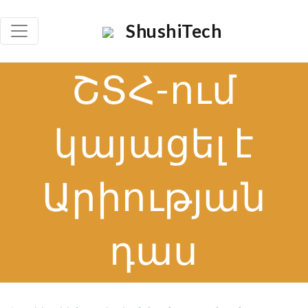
×
ShushiTech
Որոնել
ՇՏՀ-ում
Որոն
կայացել է
Արիության
դաս