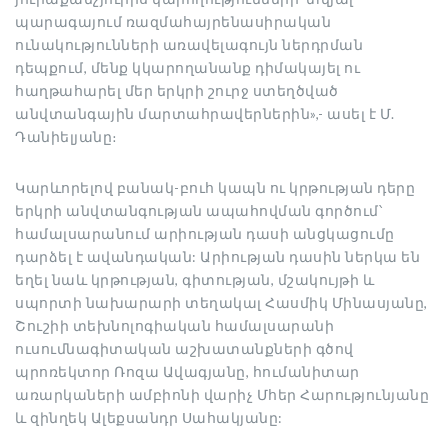
պարագայում ռազմահայրենասիրական
ունակությունների առավելագույն ներդրման
դեպքում, մենք կկարողանանք դիմակայել ու
հաղթահարել մեր երկրի շուրջ ստեղծված
անվտանգային մարտահրավերներին»,- ասել է Մ.
Դանիելյանը։
Կարևորելով բանակ-բուհ կապն ու կրթության դերը
երկրի անվտանգության ապահովման գործում՝
համալսարանում արիության դասի անցկացումը
դարձել է ավանդական: Արիության դասին ներկա են
եղել նաև կրթության, գիտության, մշակույթի և
սպորտի նախարարի տեղակալ Հասմիկ Մինասյանը,
Շուշիի տեխնոլոգիական համալսարանի
ուսումնագիտական աշխատանքների գծով
պրոռեկտոր Ռոզա Ավագյանը, հումանիտար
առարկաների ամբիոնի վարիչ Մհեր Հարությունյանը
և զինղեկ Ալեքսանդր Սահակյանը: