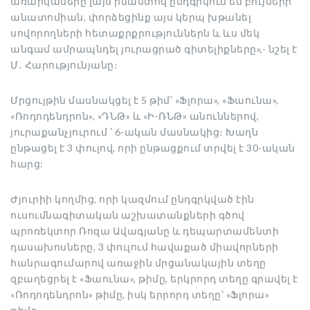
առարկաները լայն իմաստով ընդգրկում են բույսերի
անատոմիան, փորձեցինք այս կերպ խթանել
սովորողների հետաքրքրություններն և ևս մեկ
անգամ ամրապնդել յուրացրած գիտելիքները»,- նշել է
Մ․ Հարությունյանը։
Մրցույթին մասնակցել է 5 թիմ՝ «Ֆլորա», «Ֆաունա»,
«Ռոդոդենդրոն», «ԴՆԹ» և «Ի-ՌՆԹ» անուններով,
յուրաքանչյուրում ՝ 6-ական մասնակից։ Խաղն
ընթացել է 3 փուլով, որի ընթացքում տրվել է 30-ական
հարց:
Ժյուրիի կողմից, որի կազմում ընդգրկված էին
ուսումնագիտական աշխատանքների գծով
պրոռեկտոր Ռոզա Ավագյանը և դեպարտամենտի
դասախոսները, 3 փուլում հավաքած միավորների
հանրագումարով առաջին մրցանակային տեղը
զբաղեցրել է «Ֆաունա», թիմը, երկրորդ տեղը գրավել է
«Ռոդոդենդրոն» թիմը, իսկ երրորդ տեղը՝ «Ֆլորա»