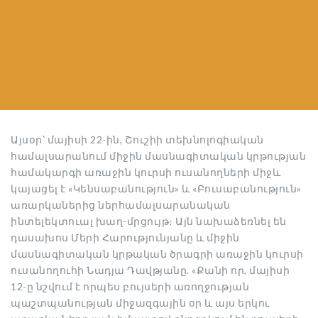
Այսօր՝ մայիսի 22-ին, Շուշիի տեխնոլոգիական
համալսարանում միջին մասնագիտական կրթության
համակարգի առաջին կուրսի ուսանողների միջև
կայացել է «Կենսաբանություն» և «Բուսաբանություն»
առարկաներից ներհամալսարանական
ինտելեկտուալ խաղ-մրցույթ։ Այն նախաձեռնել են
դասախոս Մերի Հարությունյանը և միջին
մասնագիտական կրթական ծրագրի առաջին կուրսի
ուսանողուհի Նադյա Դավթյանը. «Քանի որ, մայիսի
12-ը նշվում է որպես բույսերի
առողջության
պաշտպանության միջազգային օր և այս երկու