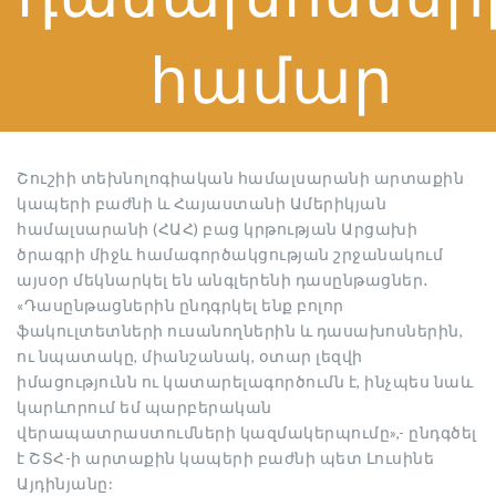
համար
Շուշիի տեխնոլոգիական համալսարանի արտաքին
կապերի բաժնի և Հայաստանի Ամերիկյան
համալսարանի (ՀԱՀ) բաց կրթության Արցախի
ծրագրի միջև համագործակցության շրջանակում
այսօր մեկնարկել են անգլերենի դասընթացներ․
«Դասընթացներին ընդգրկել ենք բոլոր
ֆակուլտետների ուսանողներին և դասախոսներին,
ու նպատակը, միանշանակ, օտար լեզվի
իմացությունն ու կատարելագործումն է, ինչպես նաև
կարևորում եմ պարբերական
վերապատրաստումների կազմակերպումը»,- ընդգծել
է
ՇՏՀ-ի արտաքին կապերի բաժնի պետ Լուսինե
Այդինյանը: