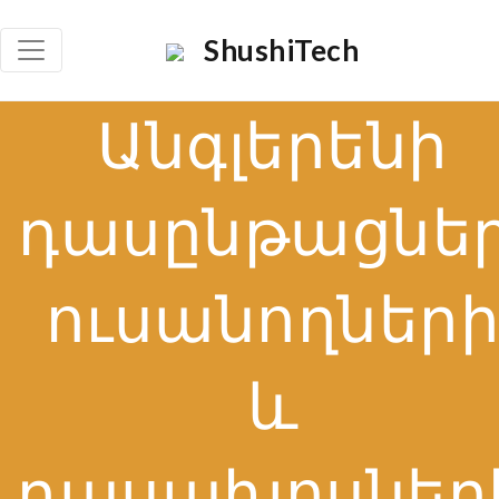
ShushiTech
Որո
Անգլերենի
դասընթացներ
ուսանողներ
և
դասախոսներ