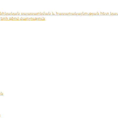
խնիկական սպասարկման և հասարակայնության հետ կա
ի գծով վարչություն
ոն
տ