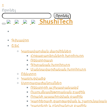
×
Որոնել
Որոնել
ShushiTech
Skip
to
content
Գլխավոր
ՇՏՀ
Կառավարման մարմիններ
Հոգաբարձուների խորհուրդ
Ռեկտորատ
Գիտական ​​խորհուրդ
Մանկավարժական ​​խորհուրդ
Ռեկտոր
Կառուցվածք
Ստորաբաժանումներ
Ռեկտորի աշխատակազմ
Ուսումնամեթոդական բաժին
Որակի ապահովման բաժին
Կարիերայի զարգացման և շարունակակ
Կադրերի և ընդհանուր բաժին