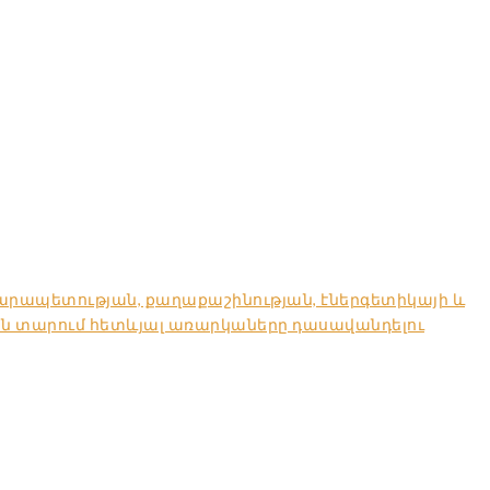
արապետության, քաղաքաշինության, էներգետիկայի և
ան տարում հետևյալ առարկաները դասավանդելու