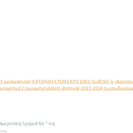
լավագույնը ARTSAKH STEM EXPO 2023-ում
ՇՏՀ-ն «Ճարտ
րում է դասախոսների մրցույթ՝ 2023-2024 ուսումնակ
դաշտերը նշված են
*
-ով