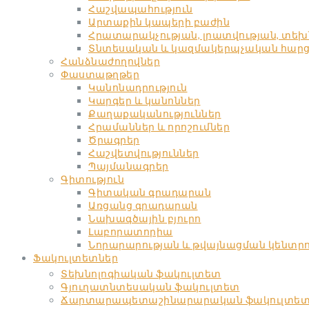
Հաշվապահություն
Արտաքին կապերի բաժին
Հրատարակչության, լրատվության, տե
Տնտեսական և կազմակերպչական հարցեր
Հանձնաժողովներ
Փաստաթղթեր
Կանոնադրություն
Կարգեր և կանոններ
Քաղաքականություններ
Հրամաններ և որոշումներ
Ծրագրեր
Հաշվետվություններ
Պայմանագրեր
Գիտություն
Գիտական գրադարան
Առցանց գրադարան
Նախագծային բյուրո
Լաբորատորիա
Նորարարության և թվայնացման կենտր
Ֆակուլտետներ
Տեխնոլոգիական ֆակուլտետ
Գյուղատնտեսական ֆակուլտետ
Ճարտարապետաշինարարական ֆակուլտե