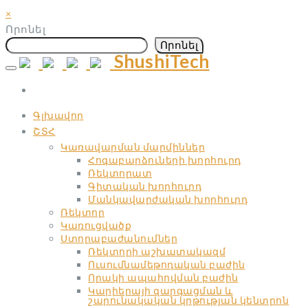
×
Որոնել
Որոնել
ShushiTech
Skip
to
content
Գլխավոր
ՇՏՀ
Կառավարման մարմիններ
Հոգաբարձուների խորհուրդ
Ռեկտորատ
Գիտական ​​խորհուրդ
Մանկավարժական ​​խորհուրդ
Ռեկտոր
Կառուցվածք
Ստորաբաժանումներ
Ռեկտորի աշխատակազմ
Ուսումնամեթոդական բաժին
Որակի ապահովման բաժին
Կարիերայի զարգացման և
շարունակական կրթության կենտրոն