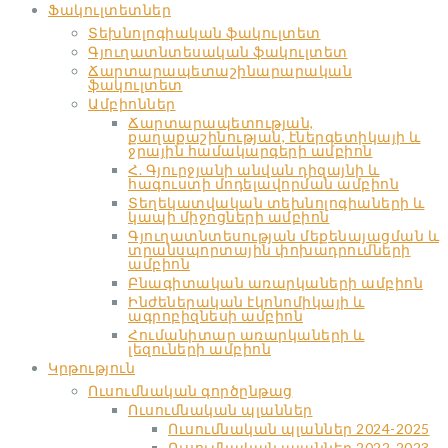
Ֆակուլտետներ
Տեխնոլոգիական ֆակուլտետ
Գյուղատնտեսական ֆակուլտետ
Ճարտարապետաշինարարական
ֆակուլտետ
Ամբիոններ
Ճարտարապետության,
քաղաքաշինության, էներգետիկայի և
ջրային համակարգերի ամբիոն
Հ. Գյուրջյանի անվան դիզայնի և
հագուստի մոդելավորման ամբիոն
Տեղեկատվական տեխնոլոգիաների և
կապի միջոցների ամբիոն
Գյուղատնտեսության մեքենայացման և
տրանսպորտային փոխադրումների
ամբիոն
Բնագիտական առարկաների ամբիոն
Ինժեներական էկոնոմիկայի և
ագրոբիզնեսի ամբիոն
Հումանիտար առարկաների և
լեզուների ամբիոն
Կրթություն
Ուսումնական գործընթաց
Ուսումնական պլաններ
Ուսումնական պլաններ 2024-2025
Ուսումնական պլաններ 2022-2023