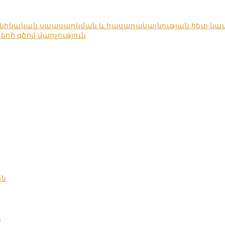
խնիկական սպասարկման և հասարակայնության հետ կա
ի գծով վարչություն
ոն
տ