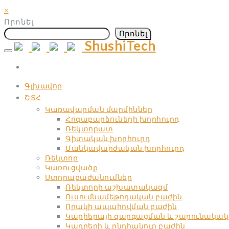
×
Որոնել
Որոնել
ShushiTech
Skip
to
content
Գլխավոր
ՇՏՀ
Կառավարման մարմիններ
Հոգաբարձուների խորհուրդ
Ռեկտորատ
Գիտական ​​խորհուրդ
Մանկավարժական ​​խորհուրդ
Ռեկտոր
Կառուցվածք
Ստորաբաժանումներ
Ռեկտորի աշխատակազմ
Ուսումնամեթոդական բաժին
Որակի ապահովման բաժին
Կարիերայի զարգացման և շարունակակ
Կադրերի և ընդհանուր բաժին