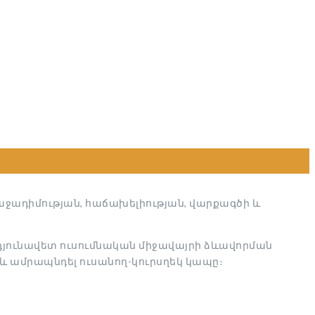
աջադիմության, հաճախելիության, վարքագծի և
րդյունավետ ուսումնական միջավայրի ձևավորման
 և ամրապնդել ուսանող-կուրսղեկ կապը։