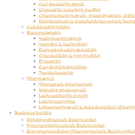
Հաշվապահություն
Արտաքին կապերի բաժին
Հրատարակչության, լրատվության, տե
Տնտեսական և կազմակերպչական հարցեր
Հանձնաժողովներ
Փաստաթղթեր
Կանոնադրություն
Կարգեր և կանոններ
Քաղաքականություններ
Հրամաններ և որոշումներ
Ծրագրեր
Հաշվետվություններ
Պայմանագրեր
Գիտություն
Գիտական գրադարան
Առցանց գրադարան
Նախագծային բյուրո
Լաբորատորիա
Նորարարության և թվայնացման կենտր
Ֆակուլտետներ
Տեխնոլոգիական ֆակուլտետ
Գյուղատնտեսական ֆակուլտետ
Ճարտարապետաշինարարական ֆակուլտե