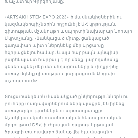
Խաչատուր Գրիգորյանը:
«ARTSAKH STEM EXPO 2023»-ի մասնակիցներին ու
կազմակերպիչներին ողջունել է ԱՀ կրթության,
գիտության, մշակույթի և սպորտի նախարար Նորայր
Մկրտչյանը. «Ցանկացած միտք, ցանկացած
գաղափար պիտի ներդնենք մեր Արցախը
հզորացնելու համար, և այս հարթակն այնպիսի
բարենպաստ հարթակ է, որ մենք կարողանանք
գեներացնել մեր մտահղացումները և փոքր-ինչ
առաջ մղենք գիտության զարգացումն Արցախ
աշխարհում»:
Ցուցահանդեսին մասնակցած ընկերություններն ու
բուհերը տաղավարներում ներկայացրել են իրենց
առաջարկություններն ու արտադրանքը:
Աշակերտական-ուսանողական հետազոտական
մրցույթում ՇՏՀ-ի «Իրական դպրոց» կրթական
ծրագրի տաղավարը ճանաչվել է լավագույնը՝