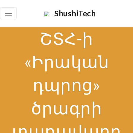
×
ShushiTech
Որոնել
ՇՏՀ-ի
Որոն
«Իրական
դպրոց»
ծրագրի
տաղավարը