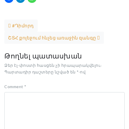
Post navigation
#Դիմորդ
ՇՏՀ քոլեջում հնչեց առաջին զանգը
Թողնել պատասխան
Ձեր էլ-փոստի հասցեն չի հրապարակվելու։
Պարտադիր դաշտերը նշված են
*
-ով
Comment
*