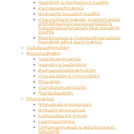
Կադրերի և ընդհանուր բաժին
Հաշվապահություն
Արտաքին կապերի բաժին
Հրատարակչության, լրատվության,
տեխնիկական սպասարկման և
հասարակայնության հետ կապերի
բաժին
Տնտեսական և կազմակերպչական
հարցերի գծով վարչություն
Հանձնաժողովներ
Փաստաթղթեր
Կանոնադրություն
Կարգեր և կանոններ
Քաղաքականություններ
Հրամաններ և որոշումներ
Ծրագրեր
Հաշվետվություններ
Պայմանագրեր
Գիտություն
Գիտական գրադարան
Առցանց գրադարան
Նախագծային բյուրո
Լաբորատորիա
Նորարարության և թվայնացման
կենտրոն