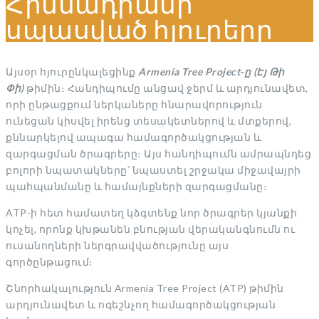
Հիմնադրամի
սպասված հյուրերը
Այսօր հյուրընկալեցինք
Armenia Tree Project-ը (Էյ Թի
Փի)
թիմին։ Հանդիպումը անցավ ջերմ և արդյունավետ,
որի ընթացքում ներկաները հնարավորություն
ունեցան կիսվել իրենց տեսակետներով և մտքերով,
քննարկելով ապագա համագործակցության և
զարգացման ծրագրերը։ Այս հանդիպումն ամրապնդեց
բոլորի նպատակները՝ նպաստել շրջակա միջավայրի
պահպանմանը և համայնքների զարգացմանը։
ATP-ի հետ համատեղ կձգտենք նոր ծրագրեր կյանքի
կոչել, որոնք կխթանեն բնության վերականգնումն ու
ուսանողների ներգրավվածությունը այս
գործընթացում։
Շնորհակալություն Armenia Tree Project (ATP) թիմին
արդյունավետ և ոգեշնչող համագործակցության