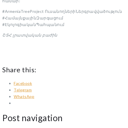
համար։
#ArmeniaTreeProject ՈւսանողներիՆերգրավվածություն
#ՀամայնքայինԶարգացում
#ԷկոլոգիականՊահպանում
ՇՏՀ լրատվական բաժին
Share this:
Facebook
Telegram
WhatsApp
Post navigation