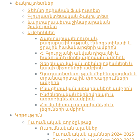
Ֆակուլտետներ
Տեխնոլոգիական ֆակուլտետ
Գյուղատնտեսական ֆակուլտետ
Ճարտարապետաշինարարական
ֆակուլտետ
Ամբիոններ
Ճարտարապետության,
քաղաքաշինության, էներգետիկայի և
ջրային համակարգերի ամբիոն
Հ. Գյուրջյանի անվան դիզայնի և
հագուստի մոդելավորման ամբիոն
Տեղեկատվական տեխնոլոգիաների և
կապի միջոցների ամբիոն
Գյուղատնտեսության մեքենայացման և
տրանսպորտային փոխադրումների
ամբիոն
Բնագիտական առարկաների ամբիոն
Ինժեներական էկոնոմիկայի և
ագրոբիզնեսի ամբիոն
Հումանիտար առարկաների և
լեզուների ամբիոն
Կրթություն
Ուսումնական գործընթաց
Ուսումնական պլաններ
Ուսումնական պլաններ 2024-2025
Ուսումնական պլաններ 2022-2023