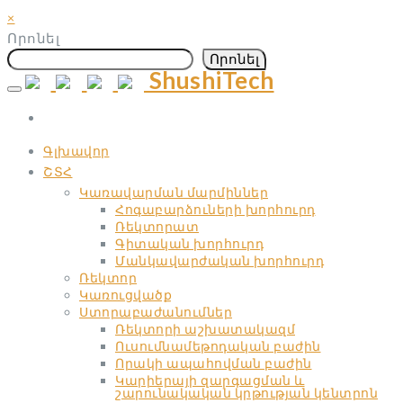
×
Որոնել
Որոնել
ShushiTech
Skip
to
content
Գլխավոր
ՇՏՀ
Կառավարման մարմիններ
Հոգաբարձուների խորհուրդ
Ռեկտորատ
Գիտական ​​խորհուրդ
Մանկավարժական ​​խորհուրդ
Ռեկտոր
Կառուցվածք
Ստորաբաժանումներ
Ռեկտորի աշխատակազմ
Ուսումնամեթոդական բաժին
Որակի ապահովման բաժին
Կարիերայի զարգացման և
շարունակական կրթության կենտրոն