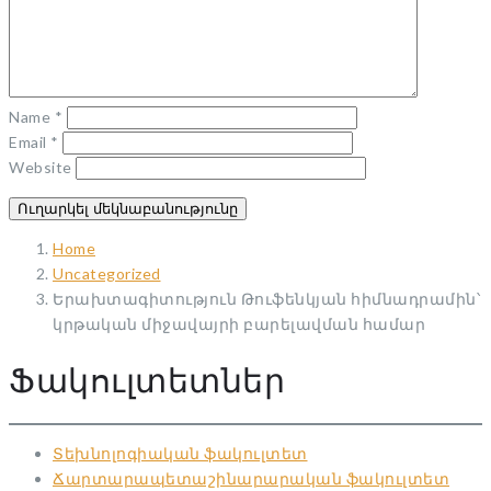
Name
*
Email
*
Website
Home
Uncategorized
Երախտագիտություն Թուֆենկյան հիմնադրամին՝
կրթական միջավայրի բարելավման համար
Ֆակուլտետներ
Տեխնոլոգիական ֆակուլտետ
Ճարտարապետաշինարարական ֆակուլտետ