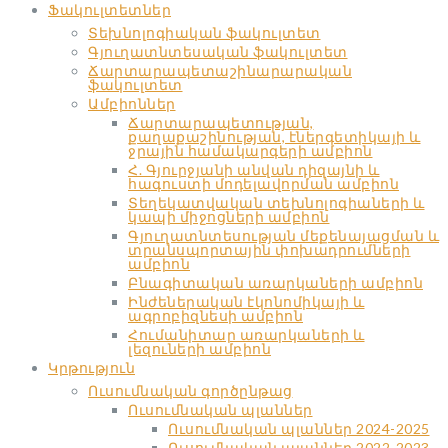
Ֆակուլտետներ
Տեխնոլոգիական ֆակուլտետ
Գյուղատնտեսական ֆակուլտետ
Ճարտարապետաշինարարական
ֆակուլտետ
Ամբիոններ
Ճարտարապետության,
քաղաքաշինության, էներգետիկայի և
ջրային համակարգերի ամբիոն
Հ. Գյուրջյանի անվան դիզայնի և
հագուստի մոդելավորման ամբիոն
Տեղեկատվական տեխնոլոգիաների և
կապի միջոցների ամբիոն
Գյուղատնտեսության մեքենայացման և
տրանսպորտային փոխադրումների
ամբիոն
Բնագիտական առարկաների ամբիոն
Ինժեներական էկոնոմիկայի և
ագրոբիզնեսի ամբիոն
Հումանիտար առարկաների և
լեզուների ամբիոն
Կրթություն
Ուսումնական գործընթաց
Ուսումնական պլաններ
Ուսումնական պլաններ 2024-2025
Ուսումնական պլաններ 2022-2023