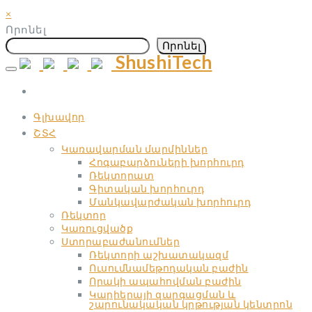
×
Որոնել
Որոնել
ShushiTech
Skip
to
content
Գլխավոր
ՇՏՀ
Կառավարման մարմիններ
Հոգաբարձուների խորհուրդ
Ռեկտորատ
Գիտական ​​խորհուրդ
Մանկավարժական ​​խորհուրդ
Ռեկտոր
Կառուցվածք
Ստորաբաժանումներ
Ռեկտորի աշխատակազմ
Ուսումնամեթոդական բաժին
Որակի ապահովման բաժին
Կարիերայի զարգացման և
շարունակական կրթության կենտրոն