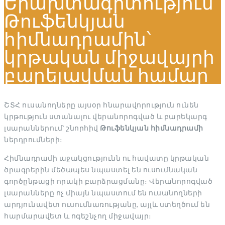
Երախտագիտություն
Թուֆենկյան
հիմնադրամին՝
կրթական միջավայրի
բարելավման համար
ՇՏՀ ուսանողները այսօր հնարավորություն ունեն
կրթություն ստանալու վերանորոգված և բարեկարգ
լսարաններում՝ շնորհիվ
Թուֆենկյան հիմնադրամի
ներդրումների։
Հիմնադրամի աջակցությունն ու հավատը կրթական
ծրագրերին մեծապես նպաստել են ուսումնական
գործընթացի որակի բարձրացմանը։ Վերանորոգված
լսարանները ոչ միայն նպաստում են ուսանողների
արդյունավետ ուսումնառությանը, այլև ստեղծում են
հարմարավետ և ոգեշնչող միջավայր։