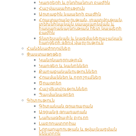
Կադրերի և ընդհանուր բաժին
Հաշվապահություն
Արտաքին կապերի բաժին
Հրատարակչության, լրատվության,
տեխնիկական սպասարկման և
հասարակայնության հետ կապերի
բաժին
Տնտեսական և կազմակերպչական
հարցերի գծով վարչություն
Հանձնաժողովներ
Փաստաթղթեր
Կանոնադրություն
Կարգեր և կանոններ
Քաղաքականություններ
Հրամաններ և որոշումներ
Ծրագրեր
Հաշվետվություններ
Պայմանագրեր
Գիտություն
Գիտական գրադարան
Առցանց գրադարան
Նախագծային բյուրո
Լաբորատորիա
Նորարարության և թվայնացման
կենտրոն