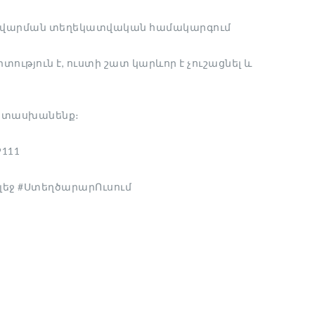
 կառավարման տեղեկատվական համակարգում
ություն է, ուստի շատ կարևոր է չուշացնել և
կպատասխանենք։
9111
Քոլեջ #ՍտեղծարարՈւսում