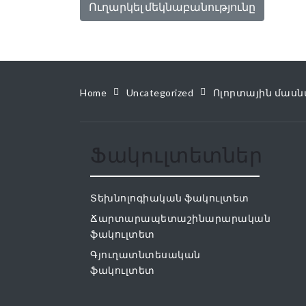
Home
Uncategorized
Ոլորտային մասն
Ֆակուլտետներ
Տեխնոլոգիական ֆակուլտետ
Ճարտարապետաշինարարական
ֆակուլտետ
Գյուղատնտեսական
ֆակուլտետ