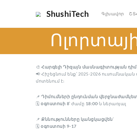
ShushiTech
Գլխավոր
ՇՏ
Ոլորտայ
🎨
Հարգելի Դիզայն մասնագիտության դիմ
📢 Հիշեցնում ենք՝ 2025-2026 ուսումնակա
մոտենում է։
📌
Դիմումների ընդունման վերջնաժամկե
🗓️
օգոստոսի 8
՝ ժամը
18:00
-ն ներառյալ
📌
Քննությունները կանցկացվեն
՝
🗓️
օգոստոսի 9-17