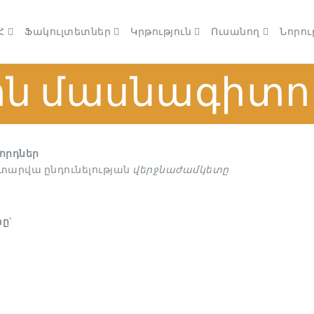
Հ
Ֆակուլտետներ
Կրթություն
Ուսանող
Նորու
ին մասնագիտու
որդներ
ն տարվա ընդունելության
վերջնաժամկետը
տը
՝