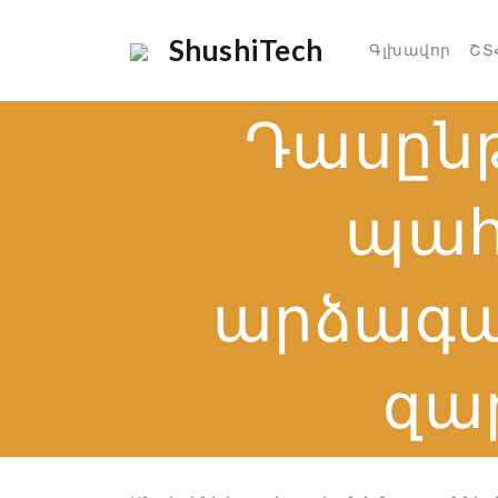
ShushiTech
Գլխավոր
ՇՏ
Դասըն
պահ
արձագան
զա