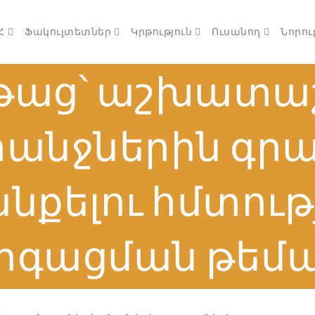
Հ
Ֆակուլտետներ
Կրթություն
Ուսանող
Նորու
թաց՝ աշխատաշ
անջներին գր
քելու հմտութ
րգացման թեմա