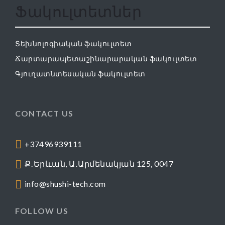
Ֆակուլտետներ
Տեխնոլոգիական ֆակուլտետ
Ճարտարապետաշինարարական ֆակուլտետ
Գյուղատնտեսական ֆակուլտետ
CONTACT US
+37496939111
Ք․Երևան, Ա․Արմենակյան 125, 0047
info@shushi-tech.com
FOLLOW US