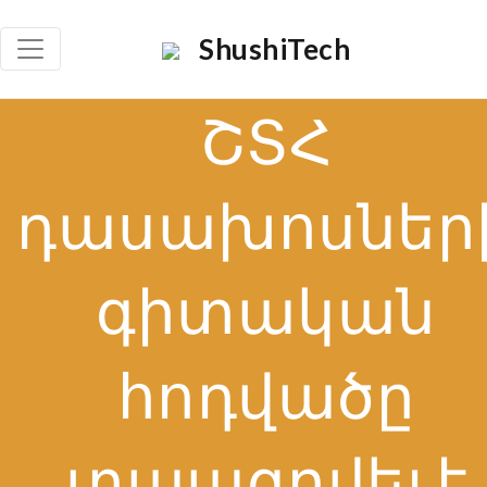
ShushiTech
Որո
ՇՏՀ
դասախոսներ
գիտական
հոդվածը
տպագրվել է