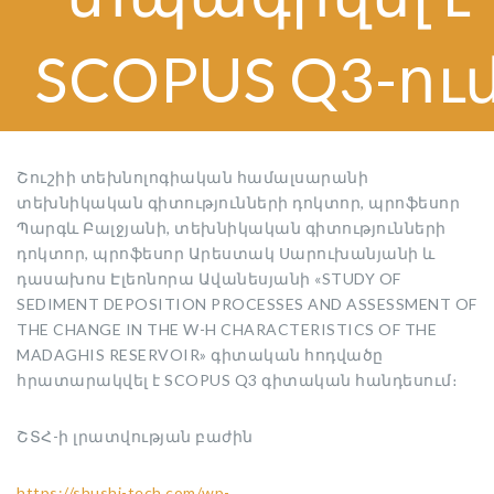
SCOPUS Q3-ու
Շուշիի տեխնոլոգիական համալսարանի
տեխնիկական գիտությունների դոկտոր, պրոֆեսոր
Պարգև Բալջյանի, տեխնիկական գիտությունների
դոկտոր, պրոֆեսոր Արեստակ Սարուխանյանի և
դասախոս Էլեոնորա Ավանեսյանի «STUDY OF
SEDIMENT DEPOSITION PROCESSES AND ASSESSMENT OF
THE CHANGE IN THE W-H CHARACTERISTICS OF THE
MADAGHIS RESERVOIR» գիտական հոդվածը
հրատարակվել է SCOPUS Q3 գիտական հանդեսում։
ՇՏՀ-ի լրատվության բաժին
https://shushi-tech.com/wp-