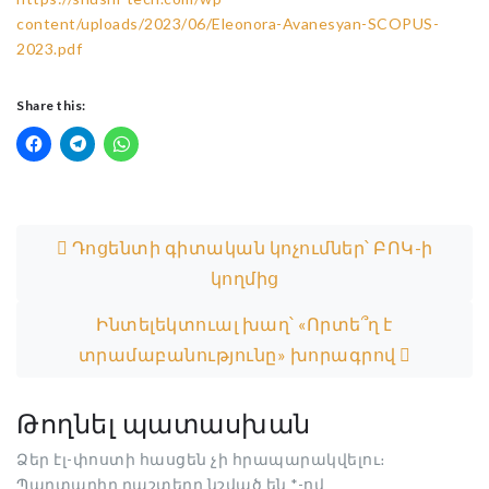
content/uploads/2023/06/Eleonora-Avanesyan-SCOPUS-
2023.pdf
Share this:
Post navigation
Դոցենտի գիտական կոչումներ՝ ԲՈԿ-ի
կողմից
Ինտելեկտուալ խաղ՝ «Որտե՞ղ է
տրամաբանությունը» խորագրով
Թողնել պատասխան
Ձեր էլ-փոստի հասցեն չի հրապարակվելու։
Պարտադիր դաշտերը նշված են
*
-ով